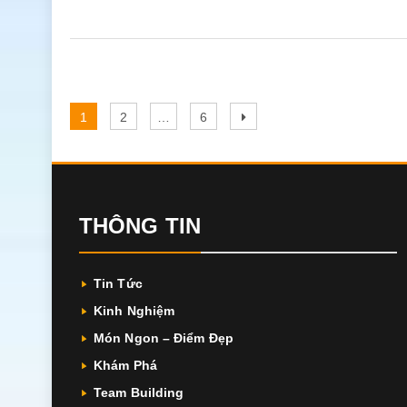
Điều
Page
Page
Page
Next
1
2
…
6
hướng
page
bài
viết
THÔNG TIN
Tin Tức
Kinh Nghiệm
Món Ngon – Điểm Đẹp
Khám Phá
Team Building