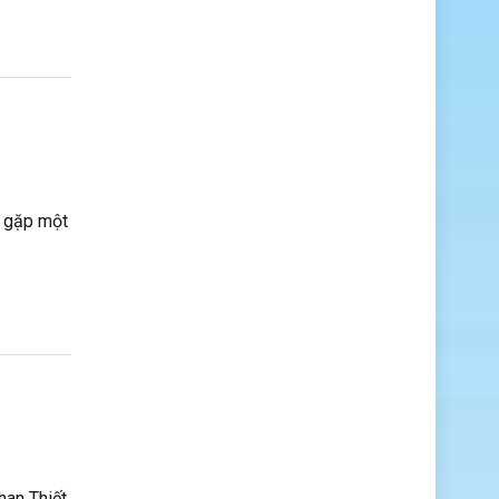
t gặp một
han Thiết