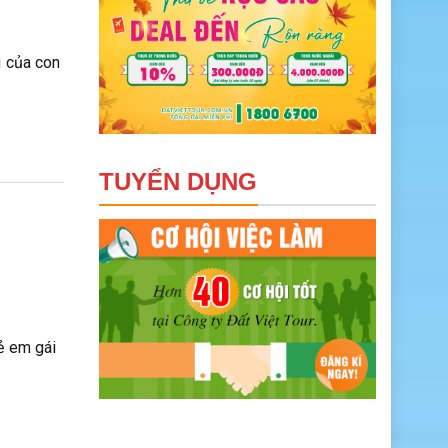
g của con
TUYỂN DỤNG
ẻ em gái