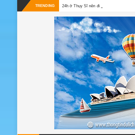
_
TRENDING
24h ở Thụy Sĩ nên đi đâu, chơi gì?