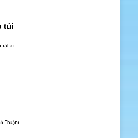
 túi
 một ai
nh Thuận)