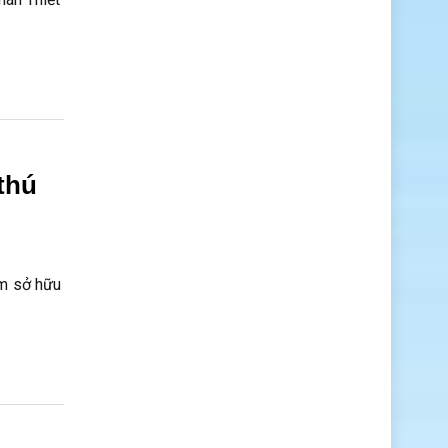
thú
am sở hữu