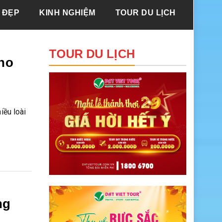
 ĐẸP
KINH NGHIỆM
TOUR DU LỊCH
TOUR DU LỊCH
ho
iều loài
ng