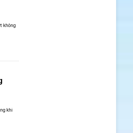
ợt không
g
ong khi