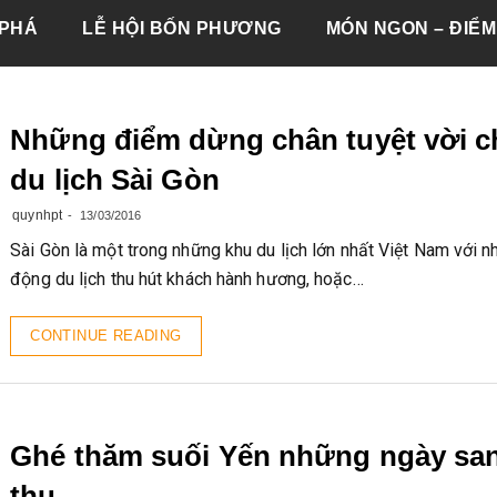
PHÁ
LỄ HỘI BỐN PHƯƠNG
MÓN NGON – ĐIỂM
Những điểm dừng chân tuyệt vời c
du lịch Sài Gòn
quynhpt
13/03/2016
Sài Gòn là một trong những khu du lịch lớn nhất Việt Nam với nh
động du lịch thu hút khách hành hương, hoặc…
CONTINUE READING
Ghé thăm suối Yến những ngày sa
thu