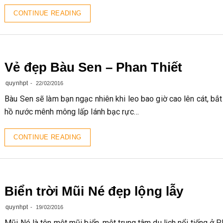
CONTINUE READING
Vẻ đẹp Bàu Sen – Phan Thiết
quynhpt
22/02/2016
Bàu Sen sẽ làm bạn ngạc nhiên khi leo bao giờ cao lên cát, bắ
hồ nước mênh mông lấp lánh bạc rực…
CONTINUE READING
Biển trời Mũi Né đẹp lộng lẫy
quynhpt
19/02/2016
Mũi Né là tên một mũi biển, một trung tâm du lịch nổi tiếng ở P