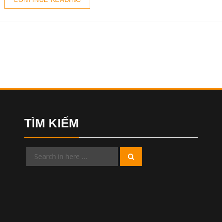
TÌM KIẾM
Search
Search
for: