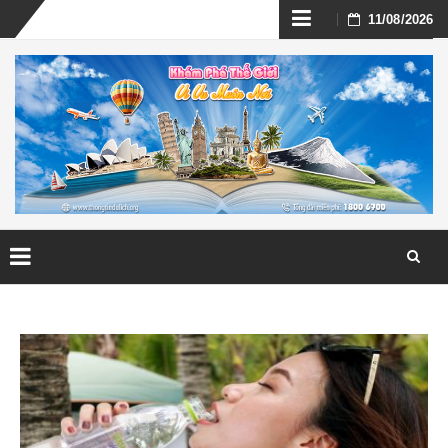
Skip
11/08/2026
to
content
Skip
to
content