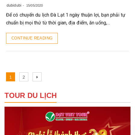
dubidubi
15/05/2020
Để có chuyến du lịch Đà Lạt 1 ngày thuận lợi, bạn phải tự
chuẩn bị mọi thứ từ thời gian, địa điểm, ăn uống,…
CONTINUE READING
Điều
Page
Page
Next
1
2
hướng
page
bài
TOUR DU LỊCH
viết