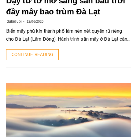
Dậy từ tờ mờ sáng săn bầu trời
đầy mây bao trùm Đà Lạt
dubidubi
12/06/2020
Biển mây phủ kín thành phố làm nên nét quyến rũ riêng
cho Đà Lạt (Lâm Đồng). Hành trình săn mây ở Đà Lạt cần…
CONTINUE READING