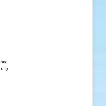
h hoa
 cung