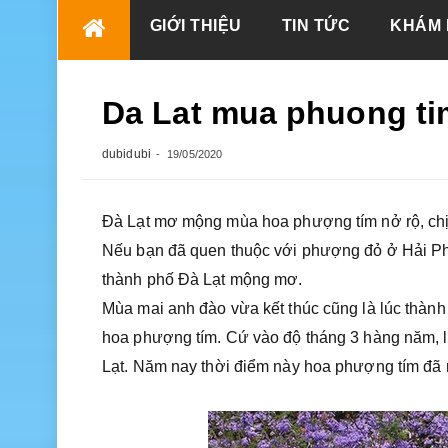
Skip
GIỚI THIỆU
TIN TỨC
KHÁM 
to
content
Da Lat mua phuong ti
dubidubi
19/05/2020
Đà Lạt mơ mộng mùa hoa phượng tím nở rộ, chị e
Nếu bạn đã quen thuộc với phượng đỏ ở Hải P
thành phố Đà Lạt mộng mơ.
Mùa mai anh đào vừa kết thúc cũng là lúc thàn
hoa phượng tím. Cứ vào độ tháng 3 hàng năm, l
Lạt. Năm nay thời điểm này hoa phượng tím đã n