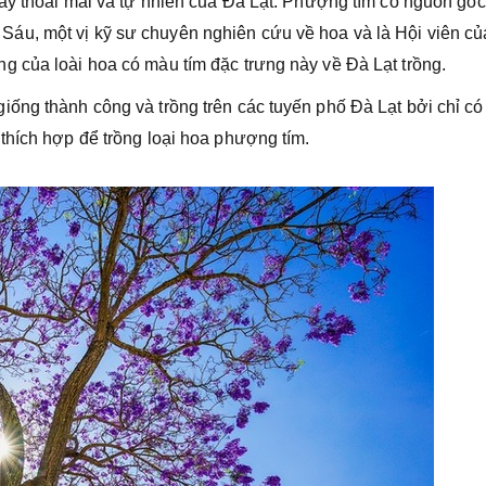
cây thoải mái và tự nhiên của Đà Lạt. Phượng tím có nguồn gốc
u, một vị kỹ sư chuyên nghiên cứu về hoa và là Hội viên củ
 của loài hoa có màu tím đặc trưng này về Đà Lạt trồng.
ống thành công và trồng trên các tuyến phố Đà Lạt bởi chỉ có
thích hợp để trồng loại hoa phượng tím.