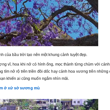
h của bầu trời tạo nên một khung cảnh tuyệt đẹp.
ng vĩ, hoa khi nở có hình ống, mọc thành từng chùm với cán
tím nở rộ trên triền đồi dốc hay cánh hoa vương trên những
mạn khiến ai cũng muốn ngắm nhìn mãi.
âm ở xứ sở sương mù