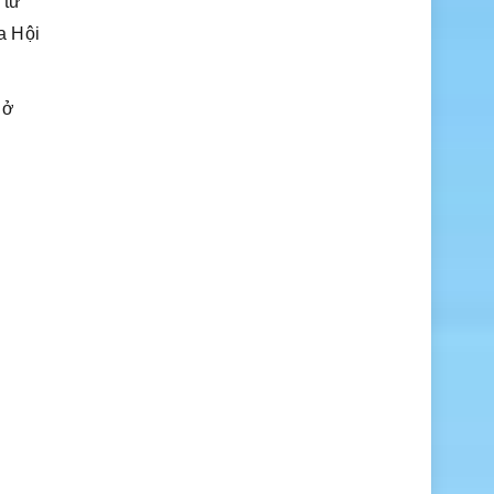
 từ
a Hội
 ở