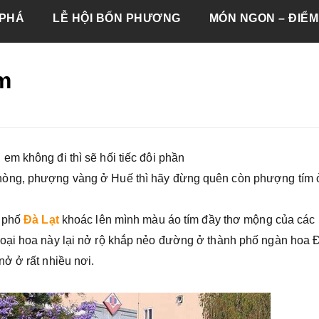
PHÁ
LỄ HỘI BỐN PHƯƠNG
MÓN NGON – ĐIỂM
m
m không đi thì sẽ hối tiếc đôi phần
hòng, phượng vàng ở Huế thì hãy đừng quên còn phượng tím 
h phố
Đà Lạt
khoác lên mình màu áo tím đầy thơ mộng của các
oại hoa này lại nở rộ khắp nẻo đường ở thành phố ngàn hoa 
ở ở rất nhiều nơi.