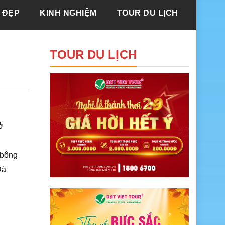
 ĐẸP
KINH NGHIỆM
TOUR DU LỊCH
TOUR DU LỊCH
ở
 bông
Đà