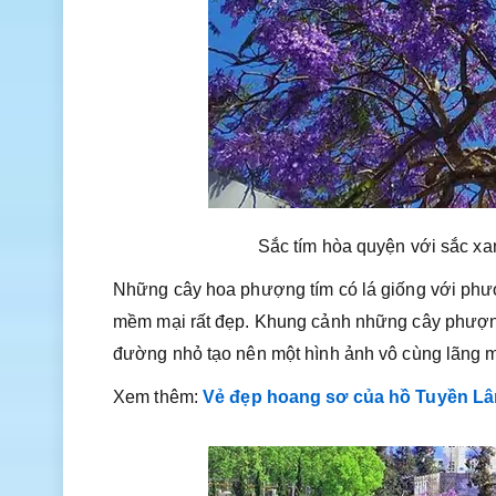
Sắc tím hòa quyện với sắc xan
Những cây hoa phượng tím có lá giống với phượ
mềm mại rất đẹp. Khung cảnh những cây phượng 
đường nhỏ tạo nên một hình ảnh vô cùng lãng 
Xem thêm:
Vẻ đẹp hoang sơ của hồ Tuyền L