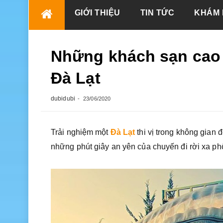
Skip
GIỚI THIỆU
TIN TỨC
KHÁM 
to
content
Những khách sạn cao 
Đà Lạt
dubidubi
23/06/2020
Trải nghiệm một
Đà Lạt
thi vị trong không gian
những phút giây an yên của chuyến đi rời xa phố