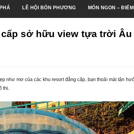
PHÁ
LỄ HỘI BỐN PHƯƠNG
MÓN NGON – ĐIỂM
cấp sở hữu view tựa trời Âu
 đẹp như mơ của các khu resort đẳng cấp, bạn thoải mái tận hư
 thị.