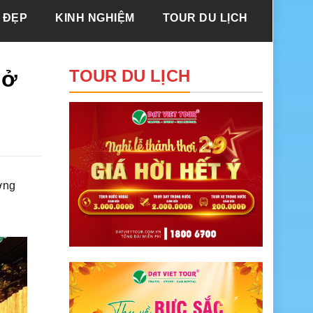
 ĐẸP
KINH NGHIỆM
TOUR DU LỊCH
 ở
TOUR DU LỊCH
ởng