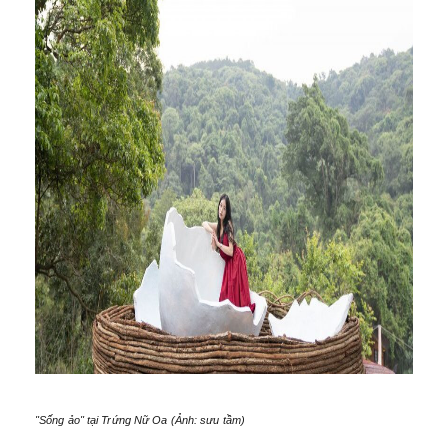
"Sống ảo" tại Trứng Nữ Oa (Ảnh: sưu tầm)