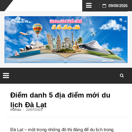
Skip
09/08/2026
to
content
Skip
to
Điểm danh 5 địa điểm mới du
content
lịch Đà Lạt
mshau
22/07/2023
Đà Lạt – một trong những đô thị đáng để du lịch trong