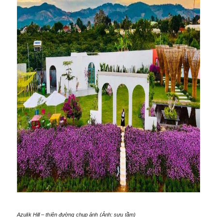
Azulik Hill – thiên đường chụp ảnh (Ảnh: sưu tầm)