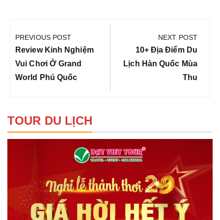
Điều
hướng
PREVIOUS POST
NEXT POST
bài
Previous
Next
Review Kinh Nghiệm
10+ Địa Điểm Du
viết
Post:
Post:
Vui Chơi Ở Grand
Lịch Hàn Quốc Mùa
World Phú Quốc
Thu
TOUR DU LỊCH