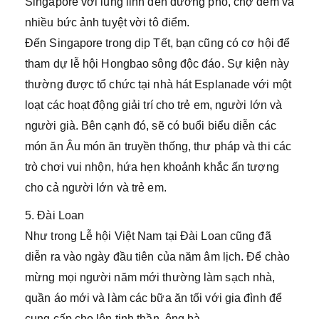
Singapore với lung linh đèn đường phố, chợ đêm và
nhiều bức ảnh tuyệt vời tô điểm.
Đến Singapore trong dịp Tết, bạn cũng có cơ hội để
tham dự lễ hội Hongbao sông độc đáo. Sự kiện này
thường được tổ chức tại nhà hát Esplanade với một
loạt các hoạt động giải trí cho trẻ em, người lớn và
người già. Bên cạnh đó, sẽ có buổi biểu diễn các
món ăn Âu món ăn truyền thống, thư pháp và thi các
trò chơi vui nhộn, hứa hẹn khoảnh khắc ấn tượng
cho cả người lớn và trẻ em.
5. Đài Loan
Như trong Lễ hội Việt Nam tại Đài Loan cũng đã
diễn ra vào ngày đầu tiên của năm âm lịch. Để chào
mừng mọi người năm mới thường làm sạch nhà,
quần áo mới và làm các bữa ăn tối với gia đình để
cung cấp cho lên tinh thần, ông bà.