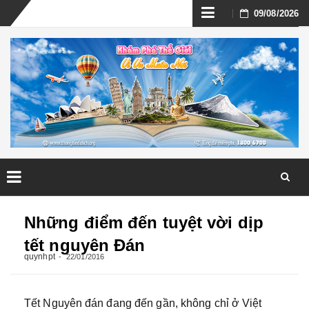
Skip
09/08/2026
to
content
Skip
to
Những điểm đến tuyệt vời dịp
content
tết nguyên Đán
quynhpt
22/01/2016
Tết Nguyên đán đang đến gần, không chỉ ở Việt