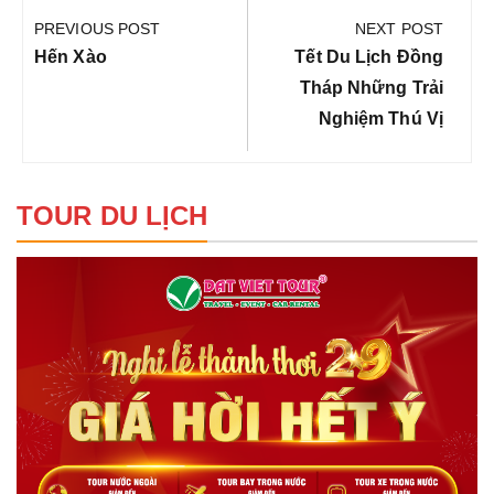
hướng
PREVIOUS POST
NEXT POST
bài
Previous
Next
Hến Xào
Tết Du Lịch Đồng
viết
Post:
Post:
Tháp Những Trải
Nghiệm Thú Vị
TOUR DU LỊCH