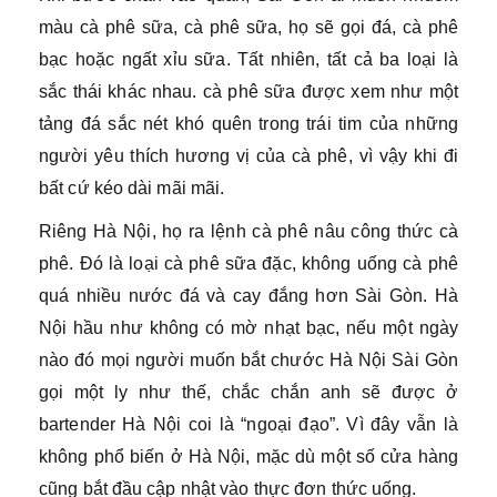
màu cà phê sữa, cà phê sữa, họ sẽ gọi đá, cà phê
bạc hoặc ngất xỉu sữa. Tất nhiên, tất cả ba loại là
sắc thái khác nhau. cà phê sữa được xem như một
tảng đá sắc nét khó quên trong trái tim của những
người yêu thích hương vị của cà phê, vì vậy khi đi
bất cứ kéo dài mãi mãi.
Riêng Hà Nội, họ ra lệnh cà phê nâu công thức cà
phê. Đó là loại cà phê sữa đặc, không uống cà phê
quá nhiều nước đá và cay đắng hơn Sài Gòn. Hà
Nội hầu như không có mờ nhạt bạc, nếu một ngày
nào đó mọi người muốn bắt chước Hà Nội Sài Gòn
gọi một ly như thế, chắc chắn anh sẽ được ở
bartender Hà Nội coi là “ngoại đạo”. Vì đây vẫn là
không phổ biến ở Hà Nội, mặc dù một số cửa hàng
cũng bắt đầu cập nhật vào thực đơn thức uống.