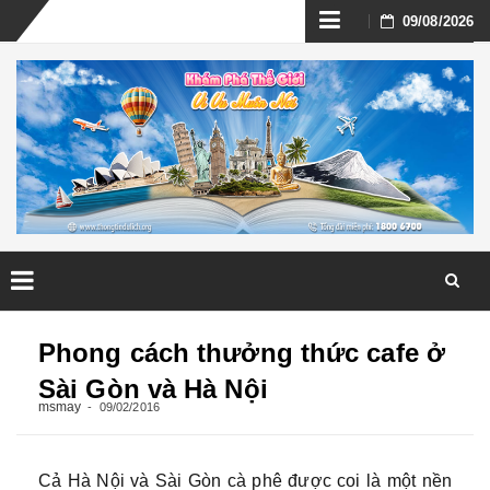
Skip
09/08/2026
to
content
Skip
to
Phong cách thưởng thức cafe ở
content
Sài Gòn và Hà Nội
msmay
09/02/2016
Cả Hà Nội và Sài Gòn cà phê được coi là một nền