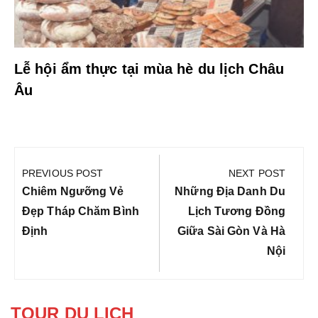
Lễ hội ẩm thực tại mùa hè du lịch Châu
Âu
Điều
hướng
PREVIOUS POST
NEXT POST
bài
Previous
Next
Chiêm Ngưỡng Vẻ
Những Địa Danh Du
viết
Post:
Post:
Đẹp Tháp Chăm Bình
Lịch Tương Đồng
Định
Giữa Sài Gòn Và Hà
Nội
TOUR DU LỊCH