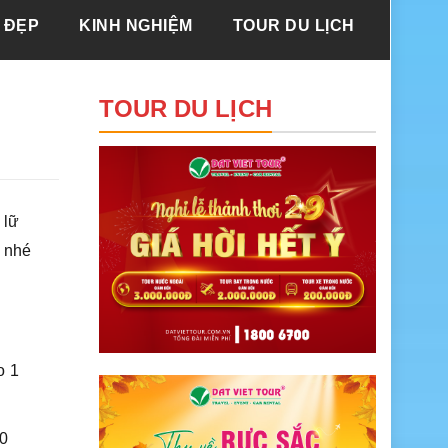
 ĐẸP
KINH NGHIỆM
TOUR DU LỊCH
TOUR DU LỊCH
 lữ
ũ nhé
o 1
30