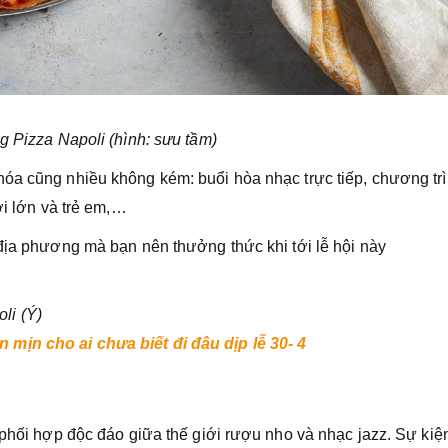
g Pizza Napoli (hình: sưu tầm)
óa cũng nhiều không kém: buổi hòa nhạc trực tiếp, chương tr
ời lớn và trẻ em,…
 địa phương mà bạn nên thưởng thức khi tới lễ hội này
li (Ý)
 mịn cho ai chưa biết đi đâu dịp lễ 30- 4
ự phối hợp độc đáo giữa thế giới rượu nho và nhạc jazz. Sự kiệ