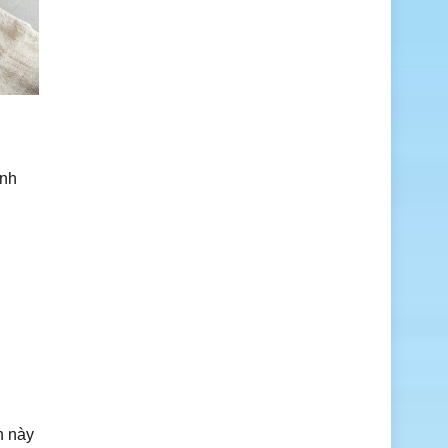
ình
n này