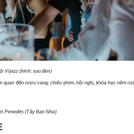
ội Vijazz (hình: sưu tầm)
iên quan đến rượu vang: chiếu phim, hội nghị, khóa học nếm r
del Penedès (Tây Ban Nha)
E