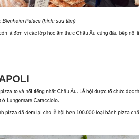
c Blenheim Palace (hình: sưu tầm)
òn là đơn vị các lớp học ẩm thực Châu Âu cùng đầu bếp nổi t
NAPOLI
 pizza to và nổi tiếng nhất Châu Âu. Lễ hội được tổ chức dọc t
ất ở Lungomare Caracciolo.
h pizza đã đem lại cho lễ hội hơn 100.000 loại bánh pizza chấ