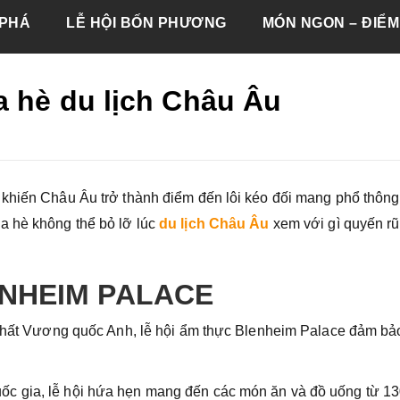
PHÁ
LỄ HỘI BỐN PHƯƠNG
MÓN NGON – ĐIỂM
a hè du lịch Châu Âu
 khiến Châu Âu trở thành điểm đến lôi kéo đối mang phổ thông
a hè không thể bỏ lỡ lúc
du lịch Châu Âu
xem với gì quyến r
ENHEIM PALACE
n nhất Vương quốc Anh, lễ hội ẩm thực Blenheim Palace đảm bả
c gia, lễ hội hứa hẹn mang đến các món ăn và đồ uống từ 1