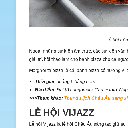
Lễ hội Làn
Ngoài những sự kiện ẩm thực, các sự kiện văn h
giải trí, hội thảo làm cho bánh pizza cho cả ngư
Margherita pizza là cái bánh pizza có hương vị
Thời gian
: tháng 6 hàng năm
Địa điểm:
Đại lộ Lungomare Caracciolo, Napo
>>>Tham khảo:
Tour du lịch Châu Âu sang xịn
LỄ HỘI VIJAZZ
Lễ hội Vijazz ​​là lễ hội Châu Âu sáng tạo giữ s