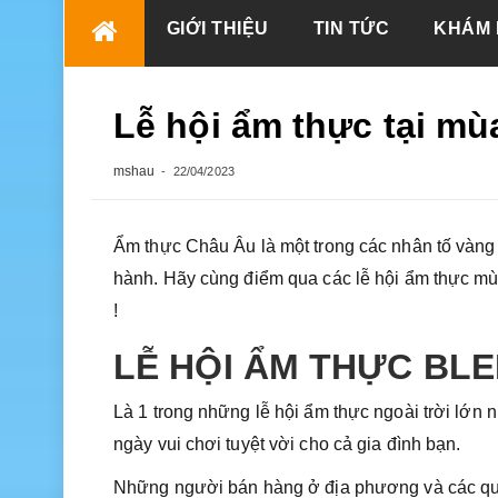
Skip
GIỚI THIỆU
TIN TỨC
KHÁM 
to
content
Lễ hội ẩm thực tại mù
mshau
22/04/2023
Ẩm thực Châu Âu là một trong các nhân tố vàng
hành. Hãy cùng điểm qua các lễ hội ẩm thực mù
!
LỄ HỘI ẨM THỰC BL
Là 1 trong những lễ hội ẩm thực ngoài trời lớ
ngày vui chơi tuyệt vời cho cả gia đình bạn.
Những người bán hàng ở địa phương và các quố