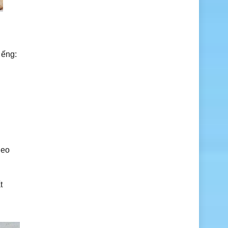
iếng:
heo
t