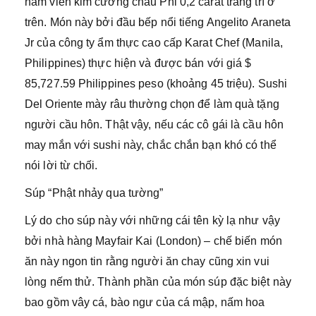
năm viên kim cương châu Phi 0,2 carat trang trí ở
trên. Món này bởi đầu bếp nổi tiếng Angelito Araneta
Jr của công ty ẩm thực cao cấp Karat Chef (Manila,
Philippines) thực hiện và được bán với giá $
85,727.59 Philippines peso (khoảng 45 triệu). Sushi
Del Oriente mày râu thường chọn để làm quà tặng
người cầu hôn. Thật vậy, nếu các cô gái là cầu hôn
may mắn với sushi này, chắc chắn bạn khó có thể
nói lời từ chối.
Súp “Phật nhảy qua tường”
Lý do cho súp này với những cái tên kỳ lạ như vậy
bởi nhà hàng Mayfair Kai (London) – chế biến món
ăn này ngon tin rằng người ăn chay cũng xin vui
lòng nếm thử. Thành phần của món súp đặc biệt này
bao gồm vây cá, bào ngư của cá mập, nấm hoa