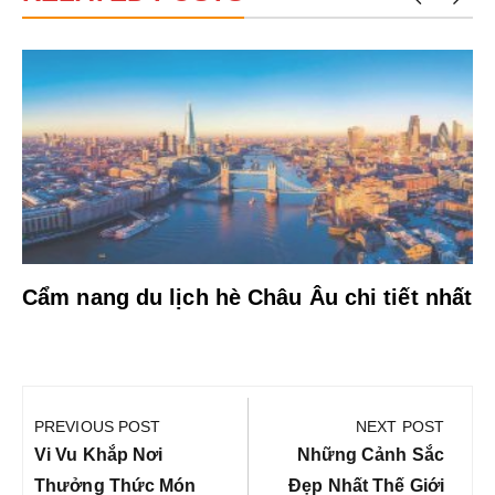
Cẩm nang du lịch hè Châu Âu chi tiết nhất
Điều
hướng
PREVIOUS POST
NEXT POST
bài
Previous
Next
Vi Vu Khắp Nơi
Những Cảnh Sắc
viết
Post:
Post:
Thưởng Thức Món
Đẹp Nhất Thế Giới