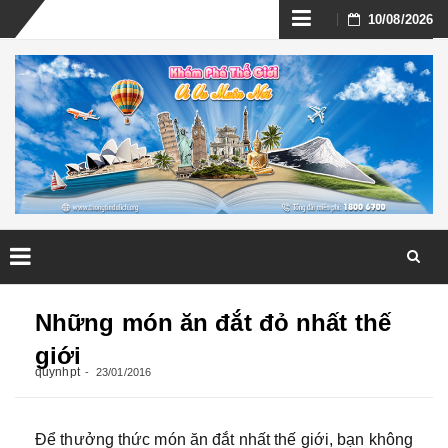
Skip
10/08/2026
to
content
Skip
to
Những món ăn đắt đỏ nhất thế
content
giới
quynhpt
23/01/2016
Để thưởng thức món ăn đắt nhất thế giới, bạn không