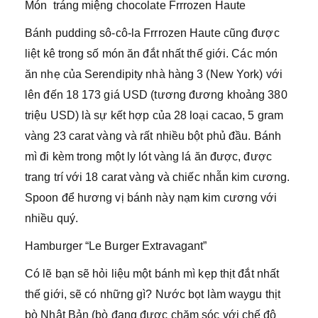
Món tráng miệng chocolate Frrrozen Haute
Bánh pudding sô-cô-la Frrrozen Haute cũng được
liệt kê trong số món ăn đắt nhất thế giới. Các món
ăn nhẹ của Serendipity nhà hàng 3 (New York) với
lên đến 18 173 giá USD (tương đương khoảng 380
triệu USD) là sự kết hợp của 28 loại cacao, 5 gram
vàng 23 carat vàng và rất nhiều bột phủ đầu. Bánh
mì đi kèm trong một ly lót vàng lá ăn được, được
trang trí với 18 carat vàng và chiếc nhẫn kim cương.
Spoon để hương vị bánh này nạm kim cương với
nhiều quý.
Hamburger “Le Burger Extravagant”
Có lẽ bạn sẽ hỏi liệu một bánh mì kẹp thịt đắt nhất
thế giới, sẽ có những gì? Nước bọt làm waygu thịt
bò Nhật Bản (bò đang được chăm sóc với chế độ