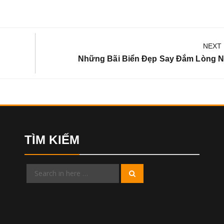
NEXT
Next
Những Bãi Biển Đẹp Say Đắm Lòng 
Post:
TÌM KIẾM
Search
Search
for: