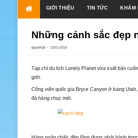
Skip
GIỚI THIỆU
TIN TỨC
KHÁM 
to
content
Những cảnh sắc đẹp n
quynhpt
23/01/2016
Tạp chí du lịch Lonely Planet vừa xuất bản cuốn
giới.
Công viên quốc gia Bryce Canyon ở bang Utah, M
đá hàng chục mét.
Hàng ngàn chiếc đèn lồng được phát hành trong 