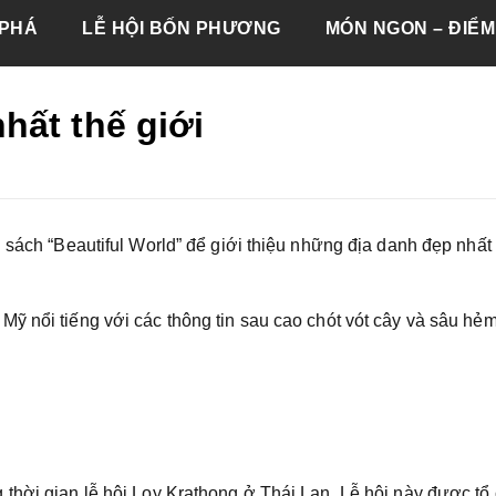
PHÁ
LỄ HỘI BỐN PHƯƠNG
MÓN NGON – ĐIỂM
hất thế giới
 sách “Beautiful World” để giới thiệu những địa danh đẹp nhất
ỹ nổi tiếng với các thông tin sau cao chót vót cây và sâu hẻm
thời gian lễ hội Loy Krathong ở Thái Lan. Lễ hội này được tổ