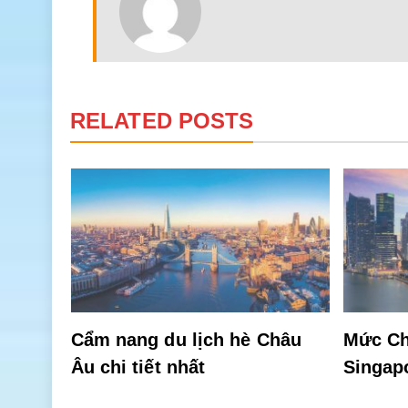
RELATED POSTS
ờng
hiên
Cẩm nang du lịch hè Châu
Mức Ch
Âu chi tiết nhất
Singap