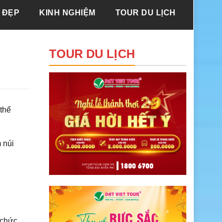
 ĐẸP
KINH NGHIỆM
TOUR DU LỊCH
TOUR DU LỊCH
 thế
 núi
 chức