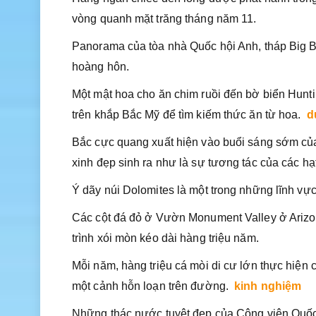
vòng quanh mặt trăng tháng năm 11.
Panorama của tòa nhà Quốc hội Anh, tháp Big B
hoàng hôn.
Một mật hoa cho ăn chim ruồi đến bờ biển Hunt
trên khắp Bắc Mỹ để tìm kiếm thức ăn từ hoa.
d
Bắc cực quang xuất hiện vào buổi sáng sớm củ
xinh đẹp sinh ra như là sự tương tác của các hạt 
Ý dãy núi Dolomites là một trong những lĩnh vực 
Các cột đá đỏ ở Vườn Monument Valley ở Arizon
trình xói mòn kéo dài hàng triệu năm.
Mỗi năm, hàng triệu cá mòi di cư lớn thực hiện 
một cảnh hỗn loạn trên đường.
kinh nghiệm
Những thác nước tuyệt đẹp của Công viên Quốc g