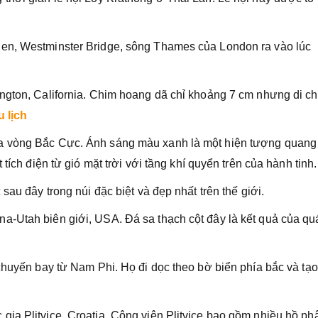
en, Westminster Bridge, sông Thames của London ra vào lúc
ington, California. Chim hoang dã chỉ khoảng 7 cm nhưng di c
u lịch
a vòng Bắc Cực. Ánh sáng màu xanh là một hiện tượng quang
tích điện từ gió mặt trời với tầng khí quyển trên của hành tinh.
sau đây trong núi đặc biệt và đẹp nhất trên thế giới.
a-Utah biên giới, USA. Đá sa thạch cột đây là kết quả của qu
chuyến bay từ Nam Phi. Họ đi dọc theo bờ biển phía bắc và tạo
ia Plitvice, Croatia. Công viên Plitvice bao gồm nhiều hồ ph