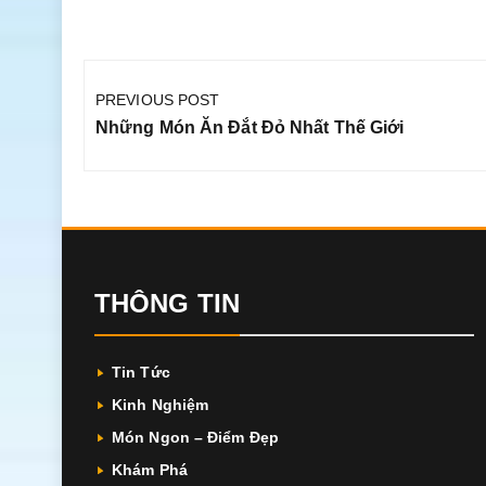
Điều
hướng
PREVIOUS POST
bài
Previous
Những Món Ăn Đắt Đỏ Nhất Thế Giới
viết
Post:
THÔNG TIN
Tin Tức
Kinh Nghiệm
Món Ngon – Điểm Đẹp
Khám Phá