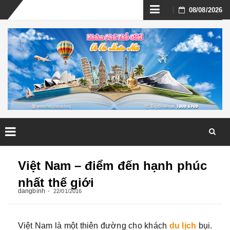
Skip
08/08/2026
to
content
Skip
to
Việt Nam – điểm đến hạnh phúc
content
nhất thế giới
dangbinh
22/01/2016
Việt Nam là một thiên đường cho khách
du lịch
bụi.