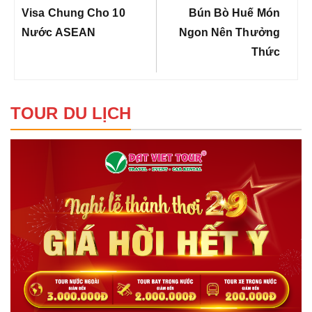
bài
Previous
Next
Visa Chung Cho 10
Bún Bò Huế Món
viết
Post:
Post:
Nước ASEAN
Ngon Nên Thưởng
Thức
TOUR DU LỊCH