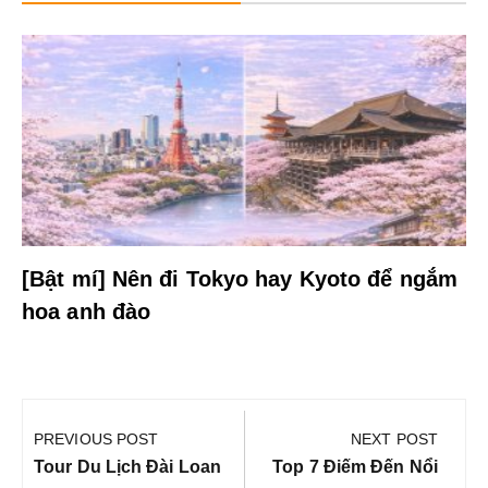
[Bật mí] Nên đi Tokyo hay Kyoto để ngắm
hoa anh đào
Điều
hướng
PREVIOUS POST
NEXT POST
bài
Previous
Next
Tour Du Lịch Đài Loan
Top 7 Điếm Đến Nổi