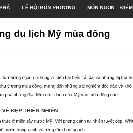
PHÁ
LỄ HỘI BỐN PHƯƠNG
MÓN NGON – ĐIỂM
ếng du lịch Mỹ mùa đông
từ những ngọn núi hùng vĩ, đến bãi biển trải dài và những thị thành
 chú ý trong mùa đông, mang đến những trải nghiệm độc đáo và khó
m phá những địa điểm nức danh của Mỹ vào mùa đông nhé!
 VẺ ĐẸP THIÊN NHIÊN
à thúc ở miền tây nước Mỹ. Với phong cảnh tự nhiên tuyệt đẹp, Whit
 hồ nước trong xanh và rừng rậm bao quanh.