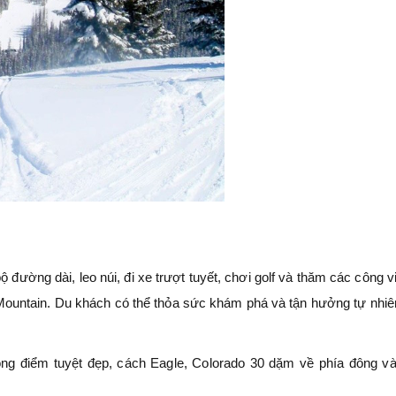
ộ đường dài, leo núi, đi xe trượt tuyết, chơi golf và thăm các công v
untain. Du khách có thể thỏa sức khám phá và tận hưởng tự nhiê
rọng điểm tuyệt đẹp, cách Eagle, Colorado 30 dặm về phía đông v