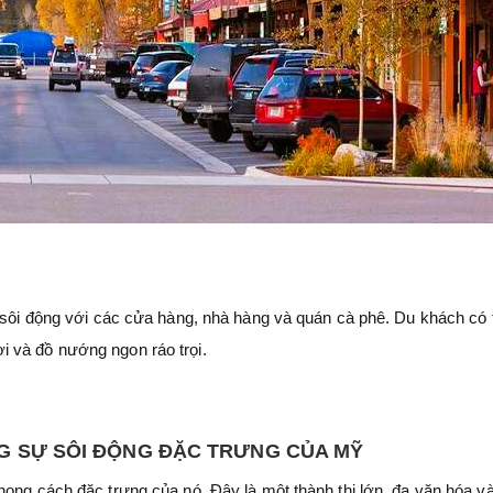
h sôi động với các cửa hàng, nhà hàng và quán cà phê. Du khách có 
 và đồ nướng ngon ráo trọi.
NG SỰ SÔI ĐỘNG ĐẶC TRƯNG CỦA MỸ
hong cách đặc trưng của nó. Đây là một thành thị lớn, đa văn hóa v