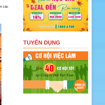
ên các
TUYỂN DỤNG