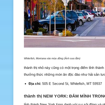
Whitefish, Montana vào mùa đông (Ảnh sưu tầm)
thành thị nhỏ này cũng có một trọng điểm tỉnh thàn
thưởng thức những món ăn độc đáo như hải sản tươi
Địa chỉ:
505 E Second St, Whitefish, MT 59937
thành thị NEW YORK: ĐẮM MÌNH TRO
tỉnh thành New York lừng danh với sự sôi động và p