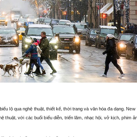
ểu lộ qua nghệ thuật, thiết kế, thời trang và văn hóa đa dạng. New
ệ thuật, với các buổi biểu diễn, triển lãm, nhạc hội, vở kịch, phim ả