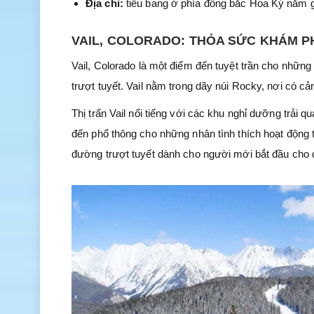
Địa chỉ:
tiểu bang ở phía đông bắc Hoa Kỳ nằm g
VAIL, COLORADO: THỎA SỨC KHÁM PH
Vail, Colorado là một điểm đến tuyệt trần cho những
trượt tuyết. Vail nằm trong dãy núi Rocky, nơi có c
Thị trấn Vail nổi tiếng với các khu nghỉ dưỡng trải 
đến phổ thông cho những nhân tình thích hoạt động t
đường trượt tuyết dành cho người mới bắt đầu cho 