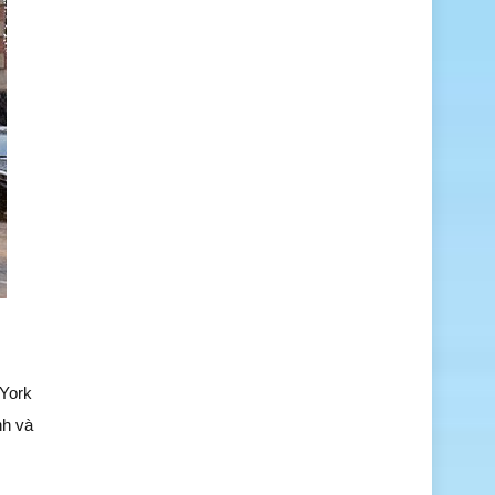
 York
nh và