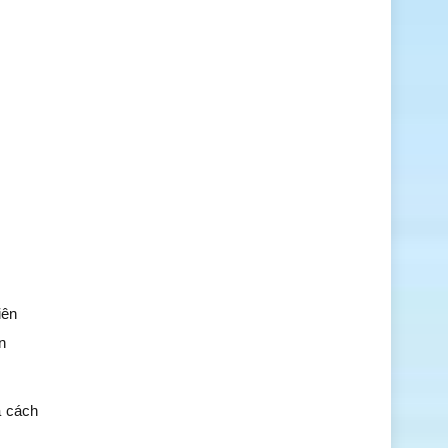
iên
n
à cách