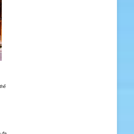
thể
à đa