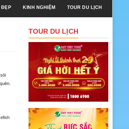
 ĐẸP
KINH NGHIỆM
TOUR DU LỊCH
TOUR DU LỊCH
 sôi
 quên.
efish