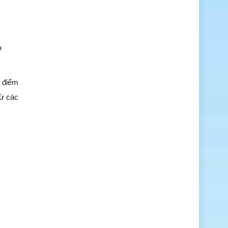
o
t điểm
từ các