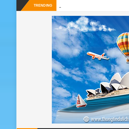
_
TRENDING
Du lịch Sri Lanka – Bật m