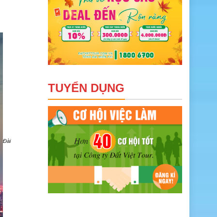
TUYỂN DỤNG
Đài