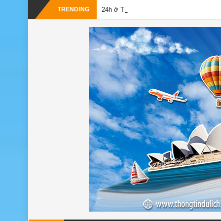
_
TRENDING
24h ở Thụy Sĩ nên đi đâu, chơi gì?