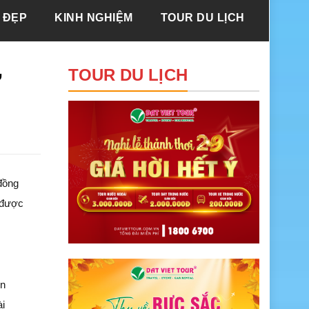
 ĐẸP
KINH NGHIỆM
TOUR DU LỊCH
ừ
TOUR DU LỊCH
đồng
được
ển
ài