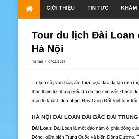
Skip
GIỚI THIỆU
TIN TỨC
KHÁM 
to
content
Tour du lịch Đài Loan 
Hà Nội
mshau
07/11/2023
Từ lịch sử, văn hóa, ẩm thực độc đáo đã tạo nên mộ
thân thiện từ những yếu đó đã tạo nên vấn khách du 
mọi du khách đón nhận. Hãy Cùng Đất Việt tour trải
HÀ NỘI ĐÀI LOAN ĐÀI BẮC ĐÀI TRUN
Đài Loan
: Đài Loan là một đảo nằm ở phía đông c
Đông, giữa biển Trung Quốc và biển Đông Dương. Ti