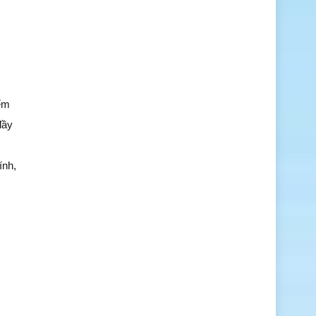
iểm
đầy
ính,