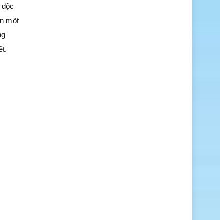
c độc
ên một
ng
ết.