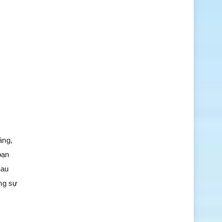
áng,
bạn
Sau
ởng sự