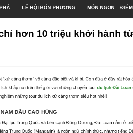
PHÁ
LỄ HỘI BỐN PHƯƠNG
MÓN NGON – ĐIỂM
chỉ hơn 10 triệu khới hành t
t “xứ cảng thơm” vô cùng đặc biệt và kì bí. Con đứa ở đây rất hòa 
lịch khắp nơi trên thế giới với những chuyến tour
du lịch Đài Loan
 nghiệm những tour du lịch xứ cảng thơm siêu hot nhé!!
G NAM ĐẦU CAO HÙNG
ủa Đại lục Trung Quốc và bên cạnh Đông Dương, Đài Loan nằm ở bi
ếng Trung Quốc (Mandarin) là ngôn ngữ chính thức, nhưng tiếng Đ