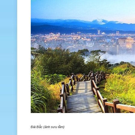
Đài Bắc (ảnh sưu tầm)