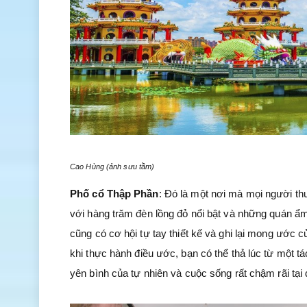
Cao Hùng (ảnh sưu tầm)
Phố cổ Thập Phần
: Đó là một nơi mà mọi người th
với hàng trăm đèn lồng đỏ nổi bật và những quán ẩ
cũng có cơ hội tự tay thiết kế và ghi lại mong ước c
khi thực hành điều ước, bạn có thể thả lúc từ một 
yên bình của tự nhiên và cuộc sống rất chậm rãi tại 