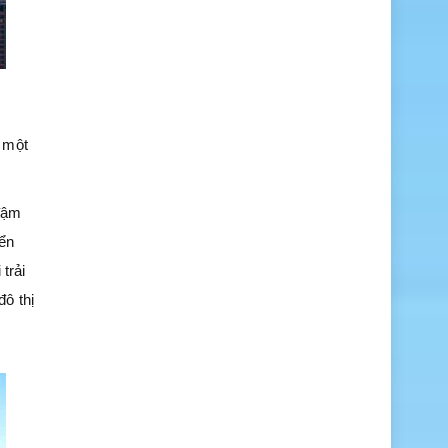
 một
 đậm
yển
trải
ô thị