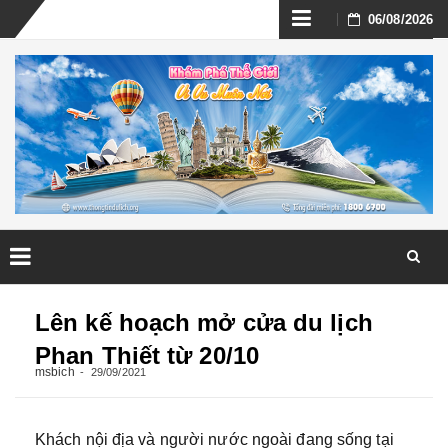
Skip
06/08/2026
to
content
Skip
to
Lên kế hoạch mở cửa du lịch
content
Phan Thiết từ 20/10
msbich
29/09/2021
Khách nội địa và người nước ngoài đang sống tại