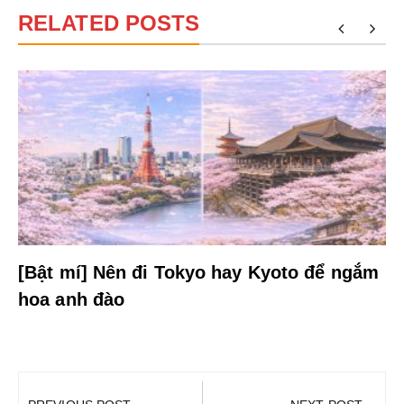
RELATED POSTS
[Bật mí] Nên đi Tokyo hay Kyoto để ngắm
hoa anh đào
Điều
hướng