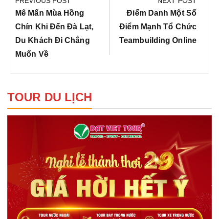
PREVIOUS POST
NEXT POST
bài
Previous
Next
Mê Mẩn Mùa Hồng
Điểm Danh Một Số
viết
Post:
Post:
Chín Khi Đến Đà Lạt,
Điểm Mạnh Tổ Chức
Du Khách Đi Chẳng
Teambuilding Online
Muốn Về
TOUR DU LỊCH