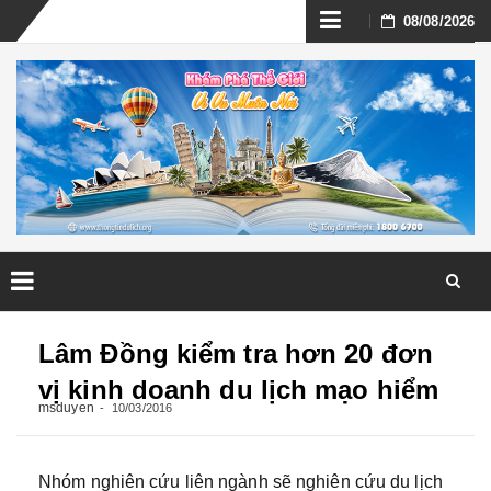
Skip
08/08/2026
to
content
Skip
to
Lâm Đồng kiểm tra hơn 20 đơn
content
vị kinh doanh du lịch mạo hiểm
msduyen
10/03/2016
Nhóm nghiên cứu liên ngành sẽ nghiên cứu du lịch