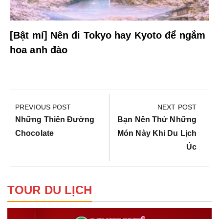
[Bật mí] Nên đi Tokyo hay Kyoto để ngắm
hoa anh đào
Điều
hướng
PREVIOUS POST
NEXT POST
bài
Previous
Next
Những Thiên Đường
Bạn Nên Thử Những
viết
Post:
Post:
Chocolate
Món Này Khi Du Lịch
Úc
TOUR DU LỊCH