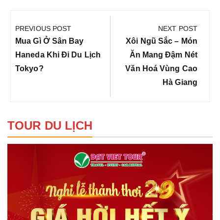
Điều
hướng
PREVIOUS POST
NEXT POST
bài
Previous
Next
Mua Gì Ở Sân Bay
Xôi Ngũ Sắc – Món
viết
Post:
Post:
Haneda Khi Đi Du Lịch
Ăn Mang Đậm Nét
Tokyo?
Văn Hoá Vùng Cao
Hà Giang
TOUR DU LỊCH