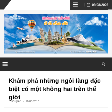
Skip
09/08/2026
to
content
Skip
to
Khám phá những ngôi làng đặc
content
biệt có một không hai trên thế
giới
msduyen
16/03/2016