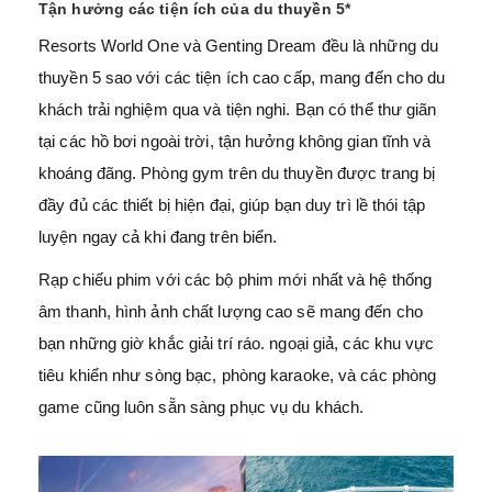
Tận hưởng các tiện ích của du thuyền 5*
Resorts World One và Genting Dream đều là những du
thuyền 5 sao với các tiện ích cao cấp, mang đến cho du
khách trải nghiệm qua và tiện nghi. Bạn có thể thư giãn
tại các hồ bơi ngoài trời, tận hưởng không gian tĩnh và
khoáng đãng. Phòng gym trên du thuyền được trang bị
đầy đủ các thiết bị hiện đại, giúp bạn duy trì lề thói tập
luyện ngay cả khi đang trên biển.
Rạp chiếu phim với các bộ phim mới nhất và hệ thống
âm thanh, hình ảnh chất lượng cao sẽ mang đến cho
bạn những giờ khắc giải trí ráo. ngoại giả, các khu vực
tiêu khiển như sòng bạc, phòng karaoke, và các phòng
game cũng luôn sẵn sàng phục vụ du khách.