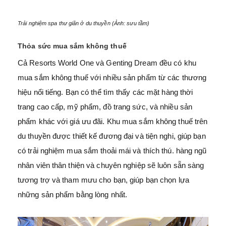
Trải nghiệm spa thư giãn ở du thuyền (Ảnh: sưu tầm)
Thỏa sức mua sắm không thuế
Cả Resorts World One và Genting Dream đều có khu
mua sắm không thuế với nhiều sản phẩm từ các thương
hiệu nổi tiếng. Bạn có thể tìm thấy các mặt hàng thời
trang cao cấp, mỹ phẩm, đồ trang sức, và nhiều sản
phẩm khác với giá ưu đãi. Khu mua sắm không thuế trên
du thuyền được thiết kế đương đại và tiện nghi, giúp bạn
có trải nghiệm mua sắm thoải mái và thích thú. hàng ngũ
nhân viên thân thiện và chuyên nghiệp sẽ luôn sẵn sàng
tương trợ và tham mưu cho bạn, giúp bạn chọn lựa
những sản phẩm bằng lòng nhất.