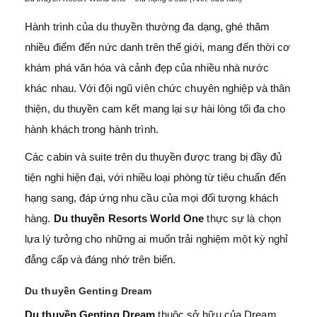
Hành trình của du thuyền thường đa dạng, ghé thăm
nhiều điểm đến nức danh trên thế giới, mang đến thời cơ
khám phá văn hóa và cảnh đẹp của nhiều nhà nước
khác nhau. Với đội ngũ viên chức chuyên nghiệp và thân
thiện, du thuyền cam kết mang lại sự hài lòng tối đa cho
hành khách trong hành trình.
Các cabin và suite trên du thuyền được trang bị đầy đủ
tiện nghi hiện đại, với nhiều loại phòng từ tiêu chuẩn đến
hạng sang, đáp ứng nhu cầu của mọi đối tượng khách
hàng.
Du thuyền Resorts World One
thực sự là chọn
lựa lý tưởng cho những ai muốn trải nghiệm một kỳ nghỉ
đẳng cấp và đáng nhớ trên biển.
Du thuyền Genting Dream
Du thuyền Genting Dream
thuộc sở hữu của Dream