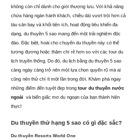
không còn chỉ dành cho giới thượng lưu. Với khả năng
chứa hàng ngàn hành khách, chiều dài vượt trội hơn cả
tàu sân bay và khối tiện ích, hoạt động tiêu khiển đa
dạng, du thuyền 5 sao mang đến một trải nghiệm độc
đáo. Đặc biệt, hoài cho chuyến du thuyền này có thể
tương đương hoặc thậm chí rẻ hơn so với các tour du
lịch truyền thống. Do đó, du lịch bằng du thuyền 5 sao
càng ngày càng trở nên một lựa chọn quyến rũ mà ai
cũng nên thử chí ít một lần trong đời.
K
hám phá ngay
những điểm đến tuyệt đẹp trong
tour du thuyền
nước
ngoài
và biến giấc mơ du ngoạn của bạn thành hiện
thực!
Du thuyền thứ hạng 5 sao có gì đặc sắc?
Du thuyền Resorts World One