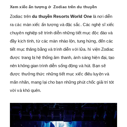
Xem xiếc ấn tượng ở Zodiac trên du thuyền
Zodiac trên
du thuyền Resorts World One
là nơi diễn
ra các màn xiếc ấn tượng và đặc sắc. Các nghệ sĩ xiếc
chuyên nghiệp sẽ trình diễn những tiết mục độc đáo và
đầy kịch tính, từ các màn nhào lộn, tung hứng, đến các
tiết mục thăng bằng và trình diễn với lửa. hí viện Zodiac
được trang bị hệ thống âm thanh, ánh sáng hiện đại, tạo
nên không gian trình diễn sống động và hút. Bạn sẽ
được thưởng thức những tiết mục xiếc điêu luyện và
mãn nhãn, mang lại cho bạn những phút chốc giải trí tót
vời và khó quên.