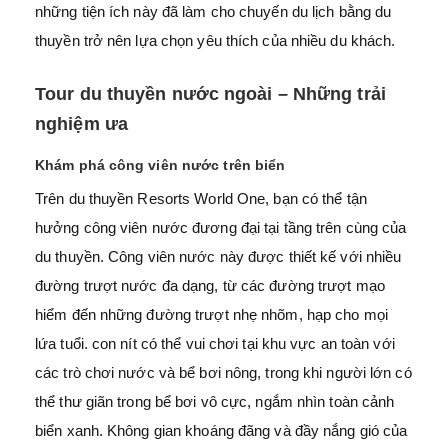
những tiện ích này đã làm cho chuyến du lịch bằng du
thuyền trở nên lựa chọn yêu thích của nhiều du khách.
Tour du thuyền nước ngoài – Những trải
nghiệm ưa
Khám phá công viên nước trên biển
Trên du thuyền Resorts World One, bạn có thể tận
hưởng công viên nước đương đại tại tầng trên cùng của
du thuyền. Công viên nước này được thiết kế với nhiều
đường trượt nước đa dạng, từ các đường trượt mạo
hiểm đến những đường trượt nhẹ nhõm, hạp cho mọi
lứa tuổi. con nít có thể vui chơi tại khu vực an toàn với
các trò chơi nước và bể bơi nông, trong khi người lớn có
thể thư giãn trong bể bơi vô cực, ngắm nhìn toàn cảnh
biển xanh. Không gian khoáng đãng và đầy nắng gió của