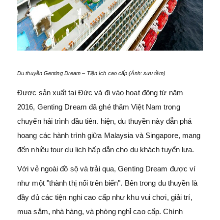
Du thuyền Genting Dream – Tiện ích cao cấp (Ảnh: sưu tầm)
Được sản xuất tại Đức và đi vào hoạt động từ năm
2016, Genting Dream đã ghé thăm Việt Nam trong
chuyến hải trình đầu tiên. hiện, du thuyền này đẵn phá
hoang các hành trình giữa Malaysia và Singapore, mang
đến nhiều tour du lịch hấp dẫn cho du khách tuyển lựa.
Với vẻ ngoài đồ sộ và trải qua, Genting Dream được ví
như một "thành thị nổi trên biển". Bên trong du thuyền là
đầy đủ các tiện nghi cao cấp như khu vui chơi, giải trí,
mua sắm, nhà hàng, và phòng nghỉ cao cấp. Chính