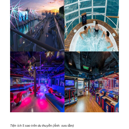
Tiện ích 5 sao trên du thuyền (Ảnh: sưu tầm)