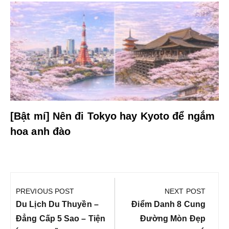
[Bật mí] Nên đi Tokyo hay Kyoto để ngắm
hoa anh đào
Điều
hướng
PREVIOUS POST
NEXT POST
bài
Previous
Next
Du Lịch Du Thuyền –
Điểm Danh 8 Cung
viết
Post:
Post:
Đẳng Cấp 5 Sao – Tiện
Đường Mòn Đẹp