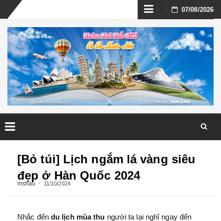
Skip
07/08/2026
to
content
Skip
to
[Bỏ túi] Lịch ngắm lá vàng siêu
content
đẹp ở Hàn Quốc 2024
mshau
11/10/2024
Nhắc đến
du lịch mùa thu
người ta lại nghĩ ngay đến