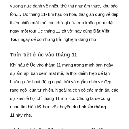
vượng nức danh về nhiều thứ thú như ẩm thực, khu bảo
tồn,… Úc tháng 11- khí hậu ôn hòa, thư giãn cùng vẻ đẹp
thiên nhiên mát mẻ còn chờ gì nữa mà không mau đặt
ngay một tour Úc tháng 11 tót vời này cùng
Đất Việt
Tour
ngay để có những trải nghiệm đáng nhớ.
Thời tiết ở úc vào tháng 11
Khí hậu ở Úc vào tháng 11 mang trong mình ban ngày
sự ấm áp, ban đêm mát mẻ, là thời điểm hiệp để tận
hưởng các hoạt động ngoài trời và ngắm nhìn vẻ đẹp
rạng ngời của tự nhiên. Ngoài ra còn có các món ăn, các
sự kiện lễ hội chỉ tháng 11 mới có. Chúng ta sẽ cùng
nhau tìm hiểu kỹ hơn về chuyến
du lịch Úc tháng
11
này nhé.