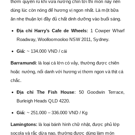
thơm quyến rủ khi vừa nướng chín tới thì món này nên
dùng lúc còn nóng để hương vị ngon nhất. Là một bữa
ăn nhẹ thuận lợi đầy đủ chất dinh dưỡng vào buổi sáng.
Địa chỉ Harry’s Cafe de Wheels:
1 Cowper Wharf
Roadway, Woolloomooloo NSW 2011, Sydney.
Giá:
~ 134.000 VND / cái
Barramundi
: là loại cá lớn có vảy, thường được chiên
hoặc nướng, nổi danh với hương vị thơm ngon và thịt cá
chắc.
Địa chỉ The Fish House
: 50 Goodwin Terrace,
Burleigh Heads QLD 4220.
Giá:
~ 251.000 – 336.000 VND / Kg
Lamingtons:
là loại bánh hình chữ nhật, được phủ lớp
socola và rắc dừa nạo, thường được dùng làm món