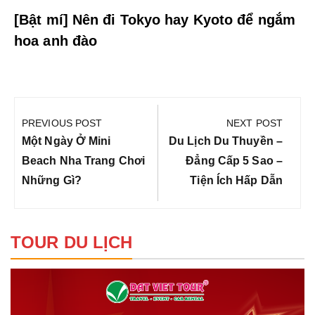
[Bật mí] Nên đi Tokyo hay Kyoto để ngắm
hoa anh đào
Điều
hướng
PREVIOUS POST
NEXT POST
bài
Previous
Next
Một Ngày Ở Mini
Du Lịch Du Thuyền –
viết
Post:
Post:
Beach Nha Trang Chơi
Đẳng Cấp 5 Sao –
Những Gì?
Tiện Ích Hấp Dẫn
TOUR DU LỊCH