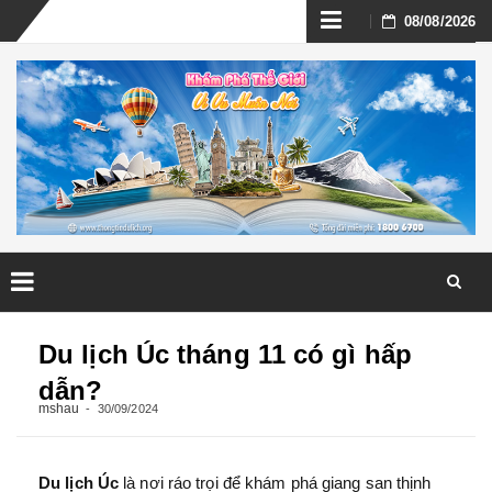
Skip
08/08/2026
to
content
Skip
to
Du lịch Úc tháng 11 có gì hấp
content
dẫn?
mshau
30/09/2024
Du lịch Úc
là nơi ráo trọi để khám phá giang san thịnh