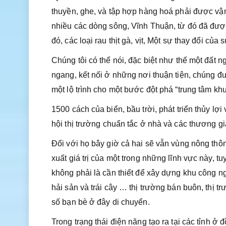
thuyền, ghe, và tập hợp hàng hoá phải được vận
nhiều các dòng sông, Vĩnh Thuận, từ đó đã được
đó, các loại rau thịt gà, vịt, Một sự thay đổi của 
Chúng tôi có thể nói, đặc biệt như thế một đấ
ngang, kết nối ở những nơi thuận tiện, chúng đư
một lộ trình cho một bước đột phá “trung tâm kh
1500 cách của biển, bầu trời, phát triển thủy lợi
hội thị trường chuẩn tắc ở nhà và các thương g
Đối với họ bây giờ cả hai sẽ vẫn vùng nông thô
xuất giá trị của một trong những lĩnh vực này, tu
không phải là cần thiết để xây dựng khu công n
hải sản và trái cây … thị trường bán buôn, thị tr
số bạn bè ở đây di chuyển.
Trong trạng thái điện năng tạo ra tại các tỉnh 