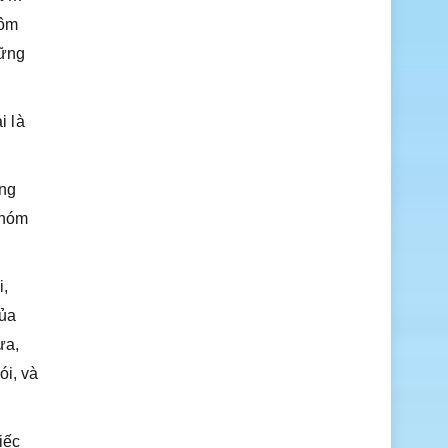
tôm
hững
i là
ong
nhóm
i,
của
ưa,
ói, và
iếc