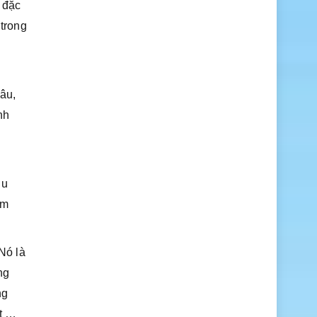
 đặc
 trong
sâu,
nh
du
km
Nó là
ng
ng
ạt …