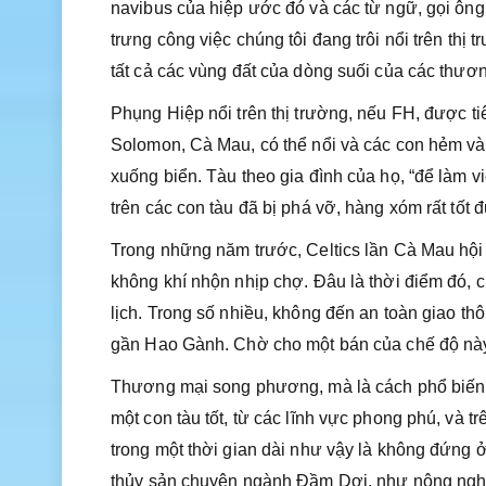
navibus của hiệp ước đó và các từ ngữ, gọi ông
trưng công việc chúng tôi đang trôi nổi trên thị
tất cả các vùng đất của dòng suối của các thư
Phụng Hiệp nổi trên thị trường, nếu FH, được 
Solomon, Cà Mau, có thể nổi và các con hẻm và t
xuống biển. Tàu theo gia đình của họ, “để làm v
trên các con tàu đã bị phá vỡ, hàng xóm rất tốt đ
Trong những năm trước, Celtics lần Cà Mau hộ
không khí nhộn nhịp chợ. Đâu là thời điểm đó, 
lịch. Trong số nhiều, không đến an toàn giao t
gần Hao Gành. Chờ cho một bán của chế độ này
Thương mại song phương, mà là cách phổ biến 
một con tàu tốt, từ các lĩnh vực phong phú, và 
trong một thời gian dài như vậy là không đứng ở
thủy sản chuyên ngành Đầm Dơi, như nông nghi