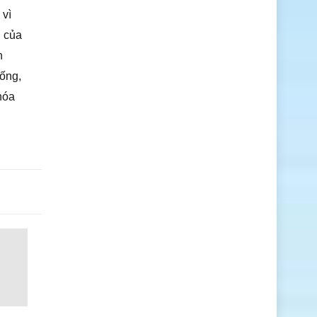
 vì
h của
h
sống,
 hóa