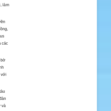
i, làm
yền
uồng,
tus
a các
n bờ
nh
 với
tàu
 đàn
y và