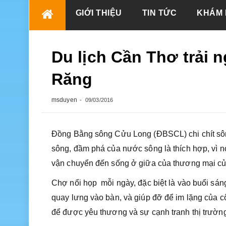
Skip
GIỚI THIỆU
TIN TỨC
KHÁM 
to
content
Du lịch Cần Thơ trải 
Răng
msduyen
09/03/2016
Đồng Bằng sông Cửu Long (ĐBSCL) chi chít sông
sông, đầm phá của nước sông là thích hợp, vì n
vận chuyển đến sống ở giữa của thương mại của
Chợ nổi họp mỗi ngày, đặc biệt là vào buổi sáng,
quay lưng vào bàn, và giúp đỡ để im lặng của cô. 
để được yêu thương và sự cạnh tranh thị trườn