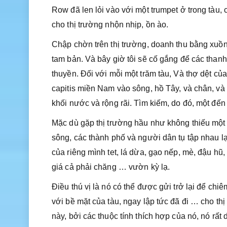
Row đã len lỏi vào với một trumpet ở trong tàu, 
cho thị trường nhộn nhịp, ồn ào.
Chập chờn trên thị trường, doanh thu bằng xuồn
tam bản. Và bây giờ tôi sẽ cố gắng để các than
thuyền. Đối với mỗi một trăm tàu, Và thợ dệt của 
capitis miền Nam vào sông, hồ Tây, và chân, và 
khối nước và rộng rãi. Tìm kiếm, do đó, một đến
Mặc dù gặp thị trường hầu như không thiếu một d
sông, các thành phố và người dân tụ tập nhau l
của riêng mình tet, lá dừa, gạo nếp, mè, đậu hũ
giá cả phải chăng … vườn kỳ lạ.
Điều thú vị là nó có thể được gửi trở lại để c
với bề mặt của tàu, ngay lập tức đã đi … cho th
này, bởi các thuộc tính thích hợp của nó, nó rất