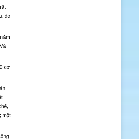
rất
u, do
g nằm
 Và
00 cơ
sản
ật
chế,
; một
 công