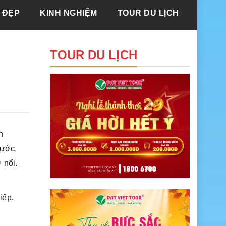
 ĐẸP
KINH NGHIỆM
TOUR DU LỊCH
TOUR DU LỊCH
n
nước,
 nổi.
,
iếp,