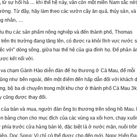
, từ sự hối hả … khi thế hệ này, vẫn còn một miền Nam sắc nét
 trường. Từ đây, hãy làm theo các vườn cây ăn quả, thủy sản, và
ơng nhân, …
tiêu thụ các sản phẩm nông nghiệp và đến thành phố, Thomas
rên thị trường đang tăng lên, có được ra khỏi lĩnh vực nước 
iệc với” dòng sông, giữa hai thế hệ của gia đình họ. Để phản á
ược kết nối với.
i va chạm Gành Hào diễn đàn để họ thương ở Cà Mau, để mỗi
cũng như bên ngoài, đến một điểm đến hấp dẫn đối với khách 
hông, bộ ba di chuyển trong một khu chợ ở thành phố Cà Mau 3
 cũng được thay đổi.
của bán và mua, người đàn ông bị thương trên sông hồ Mau. 
trên bảng chọn cho mục đích của các vùng xa xôi hơn, chạy xuố
 phía trước cửa hàng bán lẻ, đặc biệt là ở nước mặn, nuôi trồ
ệp, Doc Song: Vì chỉ có thể được cho đến mới, Ngọc Hiển Đ