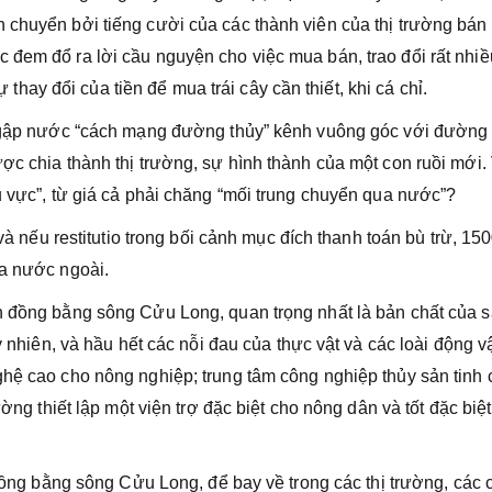
 chuyển bởi tiếng cười của các thành viên của thị trường bán 
 đem đổ ra lời cầu nguyện cho việc mua bán, trao đổi rất nhiề
sự thay đổi của tiền để mua trái cây cần thiết, khi cá chỉ.
t ngập nước “cách mạng đường thủy” kênh vuông góc với đườn
ợc chia thành thị trường, sự hình thành của một con ruồi mới.
u vực”, từ giá cả phải chăng “mối trung chuyển qua nước”?
 và nếu restitutio trong bối cảnh mục đích thanh toán bù trừ, 15
ia nước ngoài.
n đồng bằng sông Cửu Long, quan trọng nhất là bản chất của 
y nhiên, và hầu hết các nỗi đau của thực vật và các loài động v
ghệ cao cho nông nghiệp; trung tâm công nghiệp thủy sản tinh 
ường thiết lập một viện trợ đặc biệt cho nông dân và tốt đặc biệt
ở đồng bằng sông Cửu Long, để bay về trong các thị trường, các