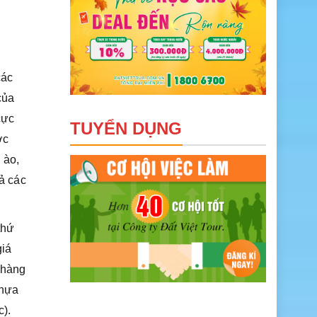
các
của
cực
TUYỂN DỤNG
ợc
 ào,
cả các
thứ
giá
 hàng
nhựa
c).