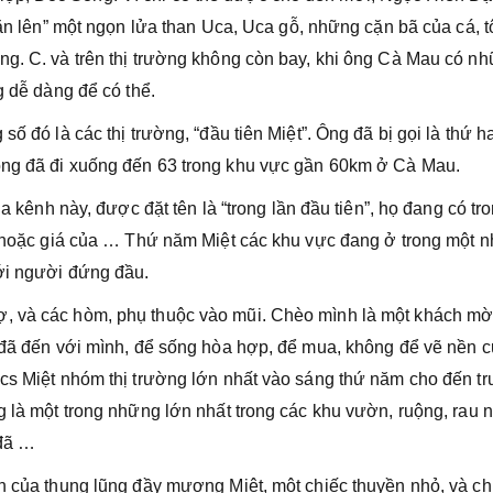
 “ăn lên” một ngọn lửa than Uca, Uca gỗ, những cặn bã của cá, 
ng. C. và trên thị trường không còn bay, khi ông Cà Mau có n
g dễ dàng để có thể.
ố đó là các thị trường, “đầu tiên Miệt”. Ông đã bị gọi là thứ ha
ông đã đi xuống đến 63 trong khu vực gần 60km ở Cà Mau.
ủa kênh này, được đặt tên là “trong lần đầu tiên”, họ đang có tr
a, hoặc giá của … Thứ năm Miệt các khu vực đang ở trong một 
với người đứng đầu.
, và các hòm, phụ thuộc vào mũi. Chèo mình là một khách mờ
g đã đến với mình, để sống hòa hợp, để mua, không để vẽ nền 
ics Miệt nhóm thị trường lớn nhất vào sáng thứ năm cho đến tr
g là một trong những lớn nhất trong các khu vườn, ruộng, rau n
 đã …
ân của thung lũng đầy mương Miệt, một chiếc thuyền nhỏ, và ch