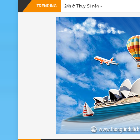
_
TRENDING
24h ở Thụy Sĩ nên đi đâu, chơi gì?