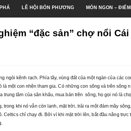
PHÁ
LỄ HỘI BỐN PHƯƠNG
MÓN NGON – ĐIỂM
nghiệm “đặc sản” chợ nổi Cái
 ngòi kênh rạch. Phía tây, vùng đất của một ngàn của các co
ó là một con nhện tham gia. Có những con sông và trên sông 
 trung tâm của sân khấu, mua bán trên sông, họ gọi nó là chợ
 trong khi nó vẫn còn lạnh, mặt trời, trải ra một đám mây sông
Celtics chỉ chạy đi. Bởi vì khi mặt trời lên, bắt đầu nắng trực t
g.