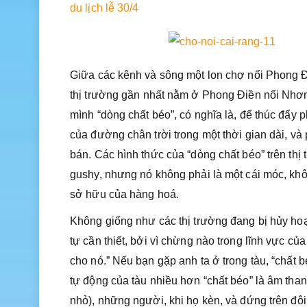
du lịch lễ 30/4
Giữa các kênh và sông một lon chợ nổi Phong Đi
thị trường gần nhất nằm ở Phong Điền nổi Nhơn Á
mình “dòng chất béo”, có nghĩa là, để thúc đẩy
của đường chân trời trong một thời gian dài, và
bán. Các hình thức của “dòng chất béo” trên thị 
gushy, nhưng nó không phải là một cái móc, không
sở hữu của hàng hoá.
Không giống như các thị trường đang bị hủy hoại,
tự cần thiết, bởi vì chừng nào trong lĩnh vực củ
cho nó.” Nếu bạn gặp anh ta ở trong tàu, “chất 
tự động của tàu nhiều hơn “chất béo” là âm th
nhỏ), những người, khi họ kèn, và đứng trên đôi 