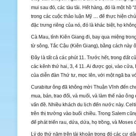
mui sau đó, các tàu tải. Hết hàng, đó là một hồ
trong các cuộc thảo luận Mỹ … để thực hiện chú
đặc trưng riêng của nó, đó là khác biệt, họ khôn
Cà Mau, tỉnh Kiên Giang đi, bay qua miệng trong s
từ sông, Tắc Cậu (Kiên Giang), bằng cách này 
Đây là tất cả các phút 11. Trước hết, trong đất c
các kênh thứ hai, 3, 4 11. Ai được gọi, vào cử
của diễn đàn Thứ tư, mọc lên, với một ngã ba 
Curabitur ông đã không mời Thuận Vĩnh đến chợ
mua, bán, trao đổi, và muối, và làm thế nào ôn
vấn đề. Nhiều khách du lịch đến nước này. Celt
trên thị trường vào buổi chiều. Trong Salem cũn
để phát triển rau, dứa, dứa, họ trồng, và Moses
Lý do thứ năm trên tài khoản trong đó các cư d