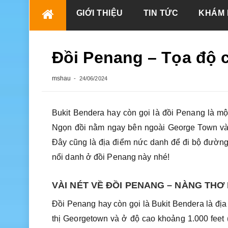
Skip
GIỚI THIỆU
TIN TỨC
KHÁM 
to
content
Đồi Penang – Tọa độ c
mshau
24/06/2024
Bukit Bendera hay còn gọi là đồi Penang là mộ
Ngọn đồi nằm ngay bên ngoài George Town và c
Đây cũng là địa điểm nức danh để đi bộ đường 
nổi danh ở đồi Penang này nhé!
VÀI NÉT VỀ ĐỒI PENANG – NÀNG THƠ
Đồi Penang hay còn gọi là Bukit Bendera là địa
thị Georgetown và ở độ cao khoảng 1.000 feet