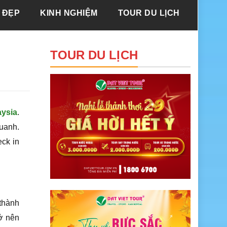
 ĐẸP
KINH NGHIỆM
TOUR DU LỊCH
TOUR DU LỊCH
aysia
.
uanh.
eck in
 thành
ở nên