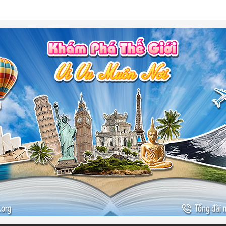
-
ào đẹp