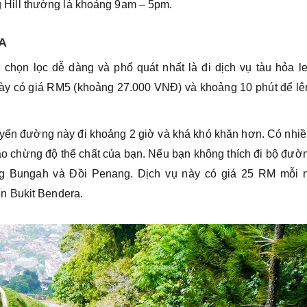
 Hill thường là khoảng 9am – 5pm.
A
chọn lọc dễ dàng và phổ quát nhất là đi dịch vụ tàu hỏa le
này có giá RM5 (khoảng 27.000 VNĐ) và khoảng 10 phút để lê
Tuyến đường này đi khoảng 2 giờ và khá khó khăn hơn. Có nhi
ào chừng độ thể chất của bạn. Nếu bạn không thích đi bộ đườ
ung Bungah và Đồi Penang. Dịch vụ này có giá 25 RM mỗi 
n Bukit Bendera.