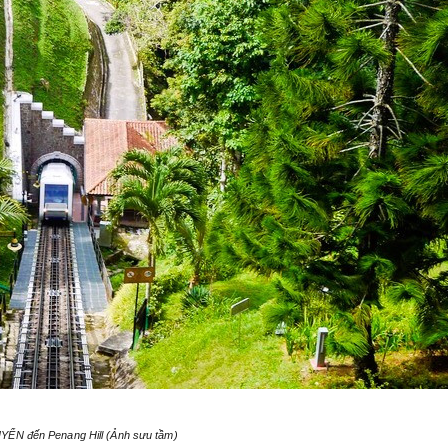
YỂN đến Penang Hill (Ảnh sưu tầm)