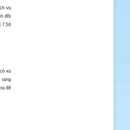
ch vụ
h đồi
M 7,50
 có xu
, rạng
era để