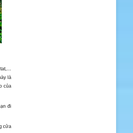
itat,…
này là
p của
ạn đi
ng cửa