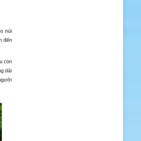
o núi
n đến
ều con
ng dài
người