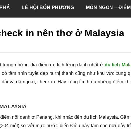
PHÁ
LỄ HỘI BỐN PHƯƠNG
MÓN NGON – ĐIỂM
heck in nên thơ ở Malaysia
t trong những địa điểm du lịch lừng danh nhất ở
du lịch Mal
ó tầm nhìn tuyệt đẹp ra thị thành cũng như khu vực xung q
dài và dã ngoại, check in. Hãy cùng
tìm hiểu những điểm ch
 MALAYSIA
 điểm nổi danh ở Penang, khi nhắc đến du lịch Malaysia. Gần
 (304 mét) so với mực nước biển Điều này làm cho nơi đây tr