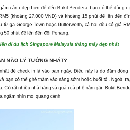
gắm cảnh đẹp hơn để đến Bukit Bendera, bạn có thể dùng dị
iá RM5 (khoảng 27.000 VNĐ) và khoảng 15 phút để lên đến đỉn
tàu từ ga George Town hoặc Butterworth, cả hai đều có giá R
g 50 phút để lên đến đồi Penang.
Nên đi du lịch Singapore Malaysia tháng mấy đẹp nhất
AN NÀO LÝ TƯỞNG NHẤT?
t nhất để check in là vào ban ngày. Điều này là do đám đông
à bạn có thể ghé thăm vào sáng sớm hoặc buổi tối. Ngoài ra
a. Có rất nhiều nhà hàng và quán cà phê nằm gần Bukit Bend
ừa ngắm nhìn mọi quang cảnh.