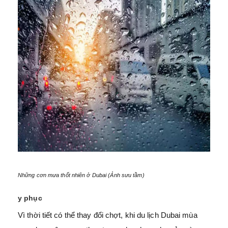
Những cơn mưa thốt nhiên ở Dubai (Ảnh sưu tầm)
y phục
Vì thời tiết có thể thay đổi chợt, khi du lịch Dubai mùa