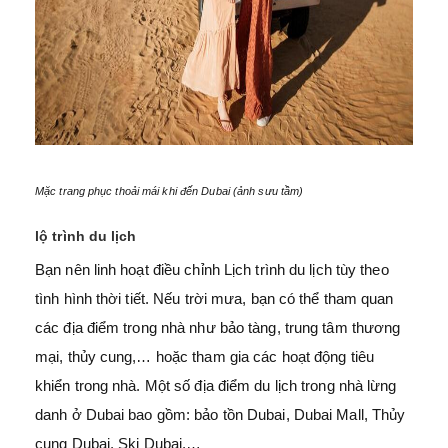
Mặc trang phục thoải mái khi đến Dubai (ảnh sưu tầm)
lộ trình du lịch
Bạn nên linh hoạt điều chỉnh Lịch trình du lịch tùy theo
tình hình thời tiết. Nếu trời mưa, bạn có thể tham quan
các địa điểm trong nhà như bảo tàng, trung tâm thương
mại, thủy cung,… hoặc tham gia các hoạt động tiêu
khiển trong nhà. Một số địa điểm du lịch trong nhà lừng
danh ở Dubai bao gồm: bảo tồn Dubai, Dubai Mall, Thủy
cung Dubai, Ski Dubai,…