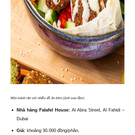
Món bánh rán với nhiều đồ ăn kèm (ảnh sưu tầm)
Nhà hàng Falafel House:
Al Abra Street, Al Fahidi –
Dubai
Giá:
khoảng 30.000 đồng/phần.