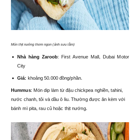
Món thịt nướng thơm ngon (ảnh sưu tầm)
Nhà hàng Zaroob
: First Avenue Mall, Dubai Motor
City
Giá:
khoảng 50.000 đồng/phần.
Hummus
: Món dip làm từ đậu chickpea nghiền, tahini,
nước chanh, tỏi và dầu ô liu. Thường được ăn kèm với
bánh mì pita, rau củ hoặc thịt nướng.