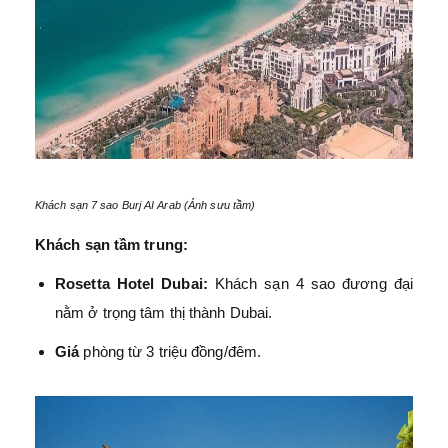
Khách sạn 7 sao Burj AI Arab (Ảnh sưu tầm)
Khách sạn tầm trung:
Rosetta Hotel Dubai:
Khách sạn 4 sao đương đại
nằm ở trọng tâm thị thành Dubai.
Giá
phòng từ 3 triệu đồng/đêm.