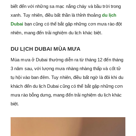
biết đến với những sa mạc nắng cháy và bầu trời trong
xanh. Tuy nhiên, điều bất thần là thỉnh thoảng
du lịch
Dubai
bạn cũng có thể bắt gặp những cơn mưa rào đột
nhiên, mang đến trải nghiệm du lịch khác biệt.
DU LỊCH DUBAI MÙA MƯA
Mùa mưa ở Dubai thường diễn ra từ tháng 12 đến tháng
3 năm sau, với lượng mưa nhàng nhàng thấp và cốt tử
tụ hội vào ban đêm. Tuy nhiên, điều bất ngờ là đôi khi du
khách đến du lịch Dubai cũng có thể bắt gặp những cơn
mưa rào bỗng dưng, mang đến trải nghiệm du lịch khác
biệt.