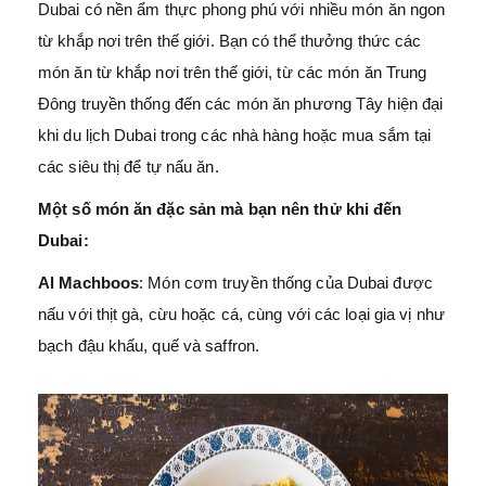
Dubai có nền ẩm thực phong phú với nhiều món ăn ngon
từ khắp nơi trên thế giới. Bạn có thể thưởng thức các
món ăn từ khắp nơi trên thế giới, từ các món ăn Trung
Đông truyền thống đến các món ăn phương Tây hiện đại
khi du lịch Dubai trong các nhà hàng hoặc mua sắm tại
các siêu thị để tự nấu ăn.
Một số món ăn đặc sản mà bạn nên thử khi đến
Dubai:
Al Machboos
: Món cơm truyền thống của Dubai được
nấu với thịt gà, cừu hoặc cá, cùng với các loại gia vị như
bạch đậu khấu, quế và saffron.