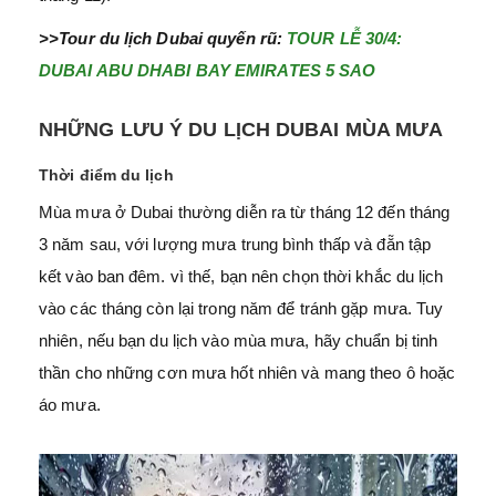
>>Tour du lịch Dubai quyến rũ:
TOUR LỄ 30/4:
DUBAI ABU DHABI BAY EMIRATES 5 SAO
NHỮNG LƯU Ý DU LỊCH DUBAI MÙA MƯA
Thời điểm du lịch
Mùa mưa ở Dubai thường diễn ra từ tháng 12 đến tháng
3 năm sau, với lượng mưa trung bình thấp và đẵn tập
kết vào ban đêm. vì thế, bạn nên chọn thời khắc du lịch
vào các tháng còn lại trong năm để tránh gặp mưa. Tuy
nhiên, nếu bạn du lịch vào mùa mưa, hãy chuẩn bị tinh
thần cho những cơn mưa hốt nhiên và mang theo ô hoặc
áo mưa.