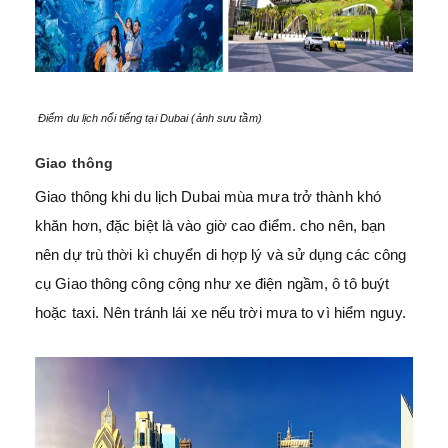
Điểm du lịch nổi tiếng tại Dubai (ảnh sưu tầm)
Giao thông
Giao thông khi du lịch Dubai mùa mưa trở thành khó
khăn hơn, đặc biệt là vào giờ cao điểm. cho nên, bạn
nên dự trù thời kì chuyển di hợp lý và sử dụng các công
cụ Giao thông công cộng như xe điện ngầm, ô tô buýt
hoặc taxi. Nên tránh lái xe nếu trời mưa to vì hiểm nguy.