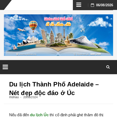
Skip
06/08/2026
to
content
Skip
to
Du lịch Thành Phố Adelaide –
content
Nét đẹp độc đáo ở Úc
mshau
20/06/2024
Nếu đã đến
du lịch Úc
thì cố định phải ghé thăm đô thị