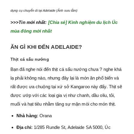
dụng cụ chuyển di tại Adelaide (Ảnh sưu tầm)
>>>Tin mới nhất:
[Chia sẻ] Kinh nghiệm du lịch Úc
mùa đông mới nhất
ĂN GÌ KHI ĐẾN
ADELAIDE
?
Thịt cá sấu nướng
Bạn đã nghe nói đến thịt cá sấu nướng chưa ? nghe khá
lạ phải không nào, nhưng đây lại là món ăn phổ biến và
rất được ưa chuộng tại xứ sở Kangaroo này đấy. Thịt sẽ
được ướp với các loại gia vị như chanh, dầu oliu, tỏi,
muối và hạt tiêu nhằm tăng sự mặn mòi cho món thịt.
Nhà hàng:
Orana
Địa chỉ:
1/285 Rundle St, Adelaide SA 5000, Úc