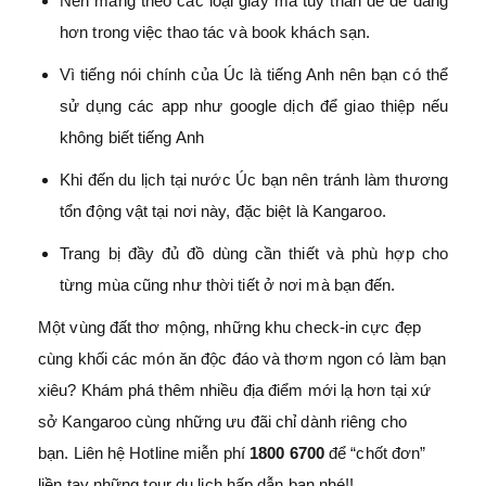
Nên mang theo các loại giấy má tùy thân để dễ dàng
hơn trong việc thao tác và book khách sạn.
Vì tiếng nói chính của Úc là tiếng Anh nên bạn có thể
sử dụng các app như google dịch để giao thiệp nếu
không biết tiếng Anh
Khi đến du lịch tại nước Úc bạn nên tránh làm thương
tổn động vật tại nơi này, đặc biệt là Kangaroo.
Trang bị đầy đủ đồ dùng cần thiết và phù hợp cho
từng mùa cũng như thời tiết ở nơi mà bạn đến.
Một vùng đất thơ mộng, những khu check-in cực đẹp
cùng khối các món ăn độc đáo và thơm ngon có làm bạn
xiêu? Khám phá thêm nhiều địa điểm mới lạ hơn tại xứ
sở Kangaroo cùng những ưu đãi chỉ dành riêng cho
bạn. Liên hệ Hotline miễn phí
1800 6700
để “chốt đơn”
liền tay những tour du lịch hấp dẫn bạn nhé!!