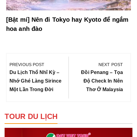
[Bật mí] Nên đi Tokyo hay Kyoto để ngắm
hoa anh đào
Điều
hướng
PREVIOUS POST
NEXT POST
bài
Previous
Next
Du Lịch Thổ Nhĩ Kỳ –
Đồi Penang – Tọa
viết
Post:
Post:
Nhớ Ghé Làng Sirince
Độ Check In Nên
Một Lần Trong Đời
Thơ Ở Malaysia
TOUR DU LỊCH