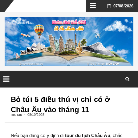
Skip
07/08/2026
to
content
Skip
to
Bỏ túi 5 điều thú vị chỉ có ở
content
Châu Âu vào tháng 11
mshau
08/10/2025
Nếu bạn đang có ý định đi
tour du lịch Châu Âu
, chắc