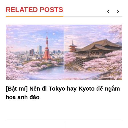
RELATED POSTS
[Bật mí] Nên đi Tokyo hay Kyoto để ngắm
hoa anh đào
Điều