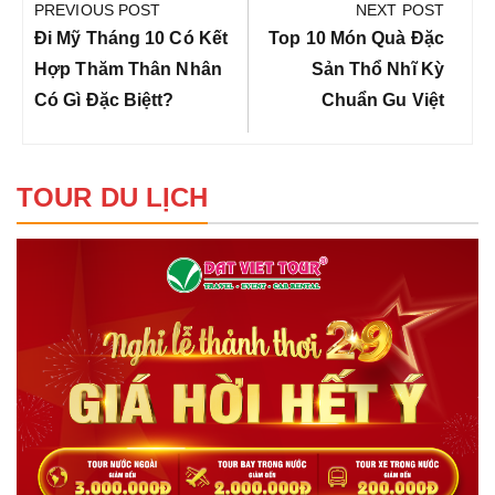
hướng
PREVIOUS POST
NEXT POST
bài
Previous
Next
Đi Mỹ Tháng 10 Có Kết
Top 10 Món Quà Đặc
viết
Post:
Post:
Hợp Thăm Thân Nhân
Sản Thổ Nhĩ Kỳ
Có Gì Đặc Biệtt?
Chuẩn Gu Việt
TOUR DU LỊCH