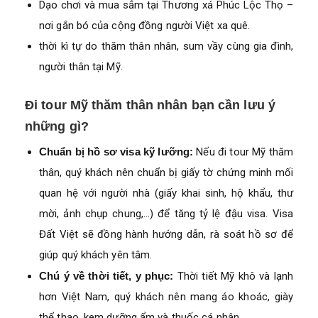
Dạo chơi và mua sắm tại Thương xá Phúc Lộc Thọ –
nơi gắn bó của cộng đồng người Việt xa quê.
thời kì tự do thăm thân nhân, sum vầy cùng gia đình,
người thân tại Mỹ.
Đi tour Mỹ thăm thân nhân bạn cần lưu ý
những gì?
Chuẩn bị hồ sơ visa kỹ lưỡng:
Nếu đi tour Mỹ thăm
thân, quý khách nên chuẩn bị giấy tờ chứng minh mối
quan hệ với người nhà (giấy khai sinh, hộ khẩu, thư
mời, ảnh chụp chung,…) để tăng tỷ lệ đậu visa. Visa
Đất Việt sẽ đồng hành hướng dẫn, rà soát hồ sơ để
giúp quý khách yên tâm.
Chú ý về thời tiết, y phục:
Thời tiết Mỹ khô và lạnh
hơn Việt Nam, quý khách nên mang áo khoác, giày
thể thao, kem dưỡng ẩm và thuốc cá nhân.