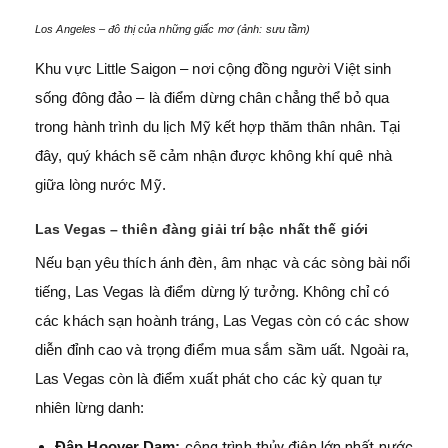
Los Angeles – đô thị của những giấc mơ (ảnh: sưu tầm)
Khu vực Little Saigon – nơi cộng đồng người Việt sinh
sống đông đảo – là điểm dừng chân chẳng thể bỏ qua
trong hành trình du lịch Mỹ kết hợp thăm thân nhân. Tại
đây, quý khách sẽ cảm nhận được không khí quê nhà
giữa lòng nước Mỹ.
Las Vegas – thiên đàng giải trí bậc nhất thế giới
Nếu bạn yêu thích ánh đèn, âm nhạc và các sòng bài nổi
tiếng, Las Vegas là điểm dừng lý tưởng. Không chỉ có
các khách sạn hoành tráng, Las Vegas còn có các show
diễn đỉnh cao và trọng điểm mua sắm sầm uất. Ngoài ra,
Las Vegas còn là điểm xuất phát cho các kỳ quan tự
nhiên lừng danh:
Đập Hoover Dam:
công trình thủy điện lớn nhất nước