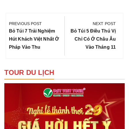
Điều
hướng
PREVIOUS POST
NEXT POST
bài
Previous
Next
Bỏ Túi 7 Trải Nghiệm
Bỏ Túi 5 Điều Thú Vị
viết
Post:
Post:
Hút Khách Việt Nhất Ở
Chỉ Có Ở Châu Âu
Pháp Vào Thu
Vào Tháng 11
TOUR DU LỊCH