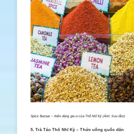
Spice Bazaar – thiên đàng gia vị của Thổ Nhĩ Kỳ (Ảnh: Sưu tầm)
5. Trà Táo Thổ Nhĩ Kỳ – Thức uống quốc dân