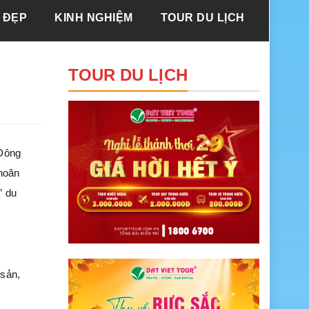
 ĐẸP
KINH NGHIỆM
TOUR DU LỊCH
TOUR DU LỊCH
 Đông
khoăn
” du
 sản,