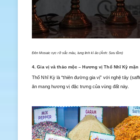
Đèn Mosaic rực rỡ sắc màu, lung linh kì ảo (Ảnh: Sưu tầm)
4. Gia vị và thảo mộc – Hương vị Thổ Nhĩ Kỳ mặn
Thổ Nhĩ Kỳ là “thiên đường gia vị” với nghệ tây (s
ăn mang hương vị đặc trưng của vùng đất này.