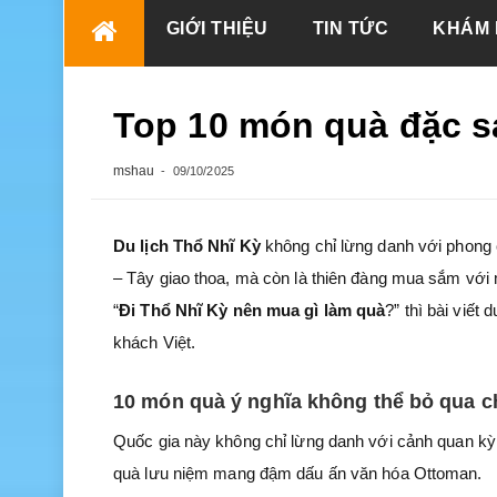
Skip
GIỚI THIỆU
TIN TỨC
KHÁM 
to
content
Top 10 món quà đặc s
mshau
09/10/2025
Du lịch Thổ Nhĩ Kỳ
không chỉ lừng danh với phong 
– Tây giao thoa, mà còn là thiên đàng mua sắm vớ
“
Đi Thổ Nhĩ Kỳ nên mua gì làm quà
?” thì bài viết 
khách Việt.
10 món quà ý nghĩa không thể bỏ qua c
Quốc gia này không chỉ lừng danh với cảnh quan kỳ 
quà lưu niệm mang đậm dấu ấn văn hóa Ottoman.