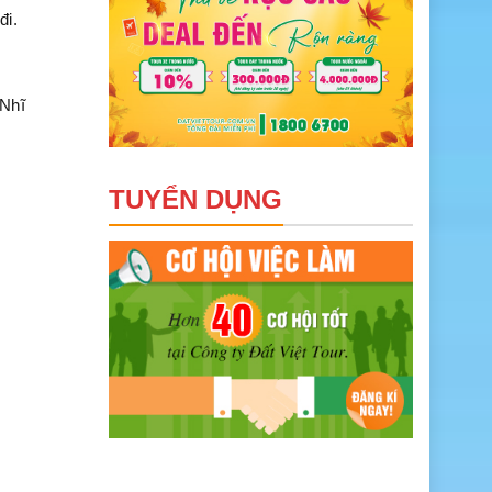
đi.
 Nhĩ
TUYỂN DỤNG