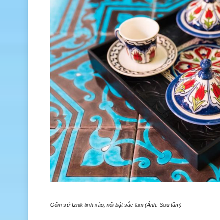
Gốm sứ Iznik tinh xảo, nổi bật sắc lam (Ảnh: Sưu tầm)