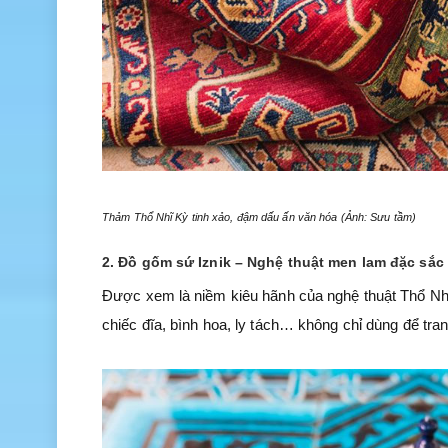
Thảm Thổ Nhĩ Kỳ tinh xảo, đậm dấu ấn văn hóa (Ảnh: Sưu tầm)
2. Đồ gốm sứ Iznik – Nghệ thuật men lam đặc sắc
Được xem là niềm kiêu hãnh của nghệ thuật Thổ Nhĩ
chiếc đĩa, bình hoa, ly tách… không chỉ dùng để tra