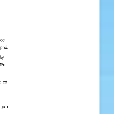
o
 cơ
 phố.
ày
đến
g có
 người