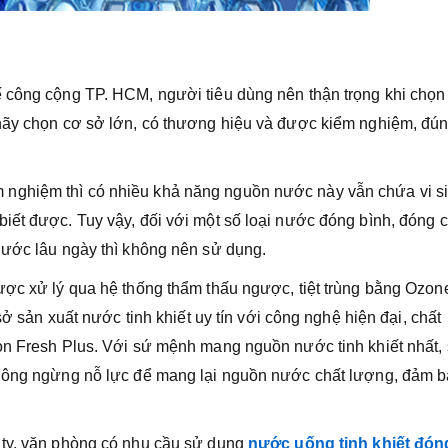
ế công cộng TP. HCM, người tiêu dùng nên thận trọng khi chọn
 hãy chọn cơ sở lớn, có thương hiệu và được kiểm nghiệm, đú
nghiệm thì có nhiều khả năng nguồn nước này vẫn chứa vi s
iết được. Tuy vậy, đối với một số loại nước đóng bình, đóng c
nước lâu ngày thì không nên sử dụng.
ược xử lý qua hệ thống thẩm thấu ngược, tiệt trùng bằng Ozon
sở sản xuất nước tinh khiết uy tín với công nghệ hiện đại, chất
òn Fresh Plus. Với sứ mệnh mang nguồn nước tinh khiết nhất,
không ngừng nỗ lực để mang lại nguồn nước chất lượng, đảm 
 ty, văn phòng có nhu cầu sử dụng
nước uống tinh khiết đón