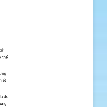
cứ
ơ thể
hững
hiết
là do
đóng