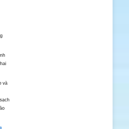
ng
inh
hai
e và
 sạch
bảo
g