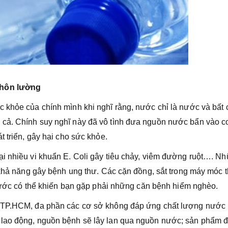
khôn lường
 khỏe của chính mình khi nghĩ rằng, nước chỉ là nước và bất 
cả. Chính suy nghĩ này đã vô tình đưa nguồn nước bẩn vào c
 triển, gây hại cho sức khỏe.
ại nhiều vi khuẩn E. Coli gây tiêu chảy, viêm đường ruột…. N
 khả năng gây bệnh ung thư. Các cặn đồng, sắt trong máy móc t
g nước có thể khiến bạn gặp phải những căn bệnh hiểm nghèo.
g TP.HCM, đa phần các cơ sở không đáp ứng chất lượng nước 
 lao động, nguồn bệnh sẽ lây lan qua nguồn nước; sản phẩm 