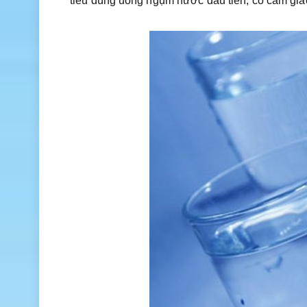
tiêu dùng uống ngụm nước đầu tiên, có cảm giá