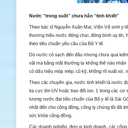
Nước “trong suốt” chưa hẳn “tinh khiết”
Theo bác sĩ Nguyễn Xuân Mai, Viện Vệ sinh y t
thương hiệu nước đóng chai, đóng bình uy tín,
theo tiêu chuẩn yêu cầu của Bộ Y tế.
Dù nước có sạch đến đâu nhưng chưa qua kiểm 
vật mà bằng mắt thường ta không thể nào nhận b
có dấu hiệu móp mép, cũ kỹ, không rõ xuất xứ, 
Theo các chuyên gia, nước tinh khiết là nước đ
tia cực tím UV hoặc trao đổi ion. 1 trong các cơ 
lượng nước đạt tiêu chuẩn của Bộ y tế là Sài G
nhất đến cho cộng đồng, công ty chúng tôi đã 
sức khỏe cộng đồng.
Các doanh nghiệp, đơn vị kinh doanh, các công