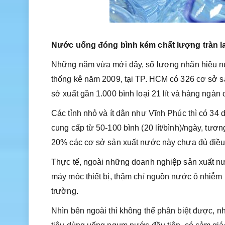
Nước uống đóng bình kém chất lượng tràn la
Những năm vừa mới đây, số lượng nhãn hiệu n
thống kê năm 2009, tại TP. HCM có 326 cơ sở 
sở xuất gần 1.000 bình loại 21 lít và hàng ngàn 
Các tỉnh nhỏ và ít dân như Vĩnh Phúc thì có 34
cung cấp từ 50-100 bình (20 lít/bình)/ngày, tươ
20% các cơ sở sản xuất nước này chưa đủ điều 
Thực tế, ngoài những doanh nghiệp sản xuất nư
máy móc thiết bị, thậm chí nguồn nước ô nhiễm 
trường.
Nhìn bên ngoài thì không thể phân biệt được, n