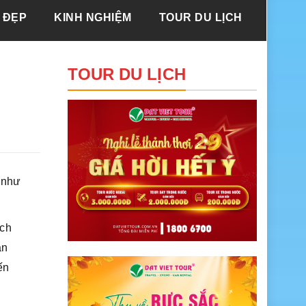
 ĐẸP
KINH NGHIỆM
TOUR DU LỊCH
TOUR DU LỊCH
e như
ách
àn
ến