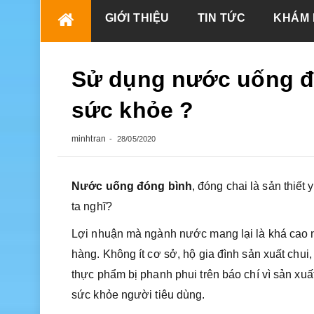
Skip
GIỚI THIỆU
TIN TỨC
KHÁM 
to
content
Sử dụng nước uống đó
sức khỏe ?
minhtran
28/05/2020
Nước uống đóng bình
, đóng chai là sản thiết
ta nghĩ?
Lợi nhuận mà ngành nước mang lại là khá cao n
hàng. Không ít cơ sở, hộ gia đình sản xuất chu
thực phẩm bị phanh phui trên báo chí vì sản x
sức khỏe người tiêu dùng.