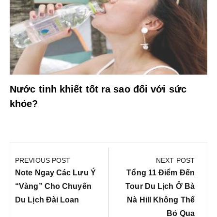
Nước tinh khiết tốt ra sao đối với sức
khỏe?
Điều
hướng
PREVIOUS POST
NEXT POST
bài
Previous
Next
Note Ngay Các Lưu Ý
Tổng 11 Điểm Đến
viết
Post:
Post:
“vàng” Cho Chuyến
Tour Du Lịch Ở Bà
Du Lịch Đài Loan
Nà Hill Không Thể
Bỏ Qua