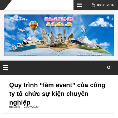
Skip
08/08/2026
to
content
Skip
to
Quy trình “làm event” của công
content
ty tổ chức sự kiện chuyên
nghiệp
msbich
22/07/2020