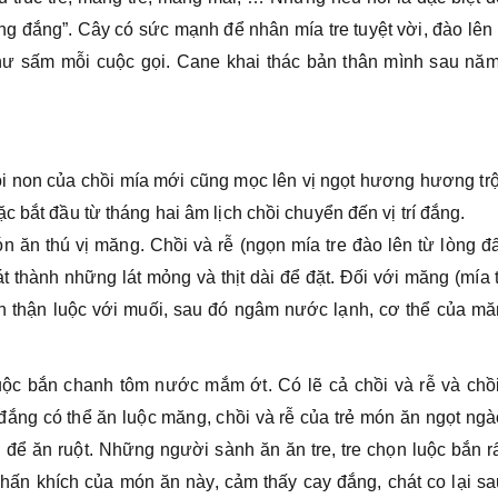
ng đắng”. Cây có sức mạnh để nhân mía tre tuyệt vời, đào lên 
như sấm mỗi cuộc gọi. Cane khai thác bản thân mình sau nă
i non của chồi mía mới cũng mọc lên vị ngọt hương hương tr
c bắt đầu từ tháng hai âm lịch chồi chuyển đến vị trí đắng.
n ăn thú vị măng. Chồi và rễ (ngọn mía tre đào lên từ lòng đấ
t thành những lát mỏng và thịt dài để đặt. Đối với măng (mía 
ẩn thận luộc với muối, sau đó ngâm nước lạnh, cơ thể của m
c bắn chanh tôm nước mắm ớt. Có lẽ cả chồi và rễ và chồi
ắng có thể ăn luộc măng, chồi và rễ của trẻ món ăn ngọt ngà
để ăn ruột. Những người sành ăn ăn tre, tre chọn luộc bắn r
ấn khích của món ăn này, cảm thấy cay đắng, chát co lại sa