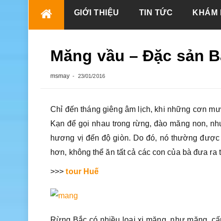
Skip
GIỚI THIỆU
TIN TỨC
KHÁM 
to
content
Măng vầu – Đặc sản 
msmay
23/01/2016
Chỉ đến tháng giêng âm lịch, khi những cơn mư
Kạn để gọi nhau trong rừng, đào măng non, như 
hương vị đến độ giòn. Do đó, nó thường được 
hơn, không thể ăn tất cả các con của bà đưa ra t
>>>
tour Huế
Rừng Bắc có nhiều loại xi măng, như măng, cấu