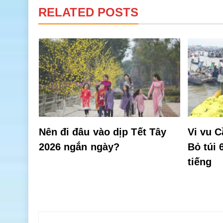
RELATED POSTS
có gì
Nên đi đâu vào dịp Tết Tây
Vi vu C
2026 ngắn ngày?
Bỏ túi 
tiếng
Điều