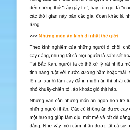
đến những thứ “cây gậy tre”, hay còn gọi là “mă
các thời gian này bắn các giai đoạn khác là 
rừng.
>>>
Những món ăn kinh dị nhất thế giới
Theo kinh nghiệm của những người đi chồi, chồ
cay đắng, nhưng tất cả mọi người là sấm sét hoặ
Tại Bắc Kạn, người ta có thể xử lý rất nhiều mó
tính năng ruột với nước xương hầm hoặc thái lá
lên tai xanh) làm cay đắng muốn ăn thì phải c
nhỏ khuấy-chiên tỏi, áo khoác gió thịt hấp.
Nhưng vẫn còn những món ăn ngon hơn tre luộ
những người thân. Các củ không ăn được cay đ
một hương giúp làm dịu, mát mẻ và rất dễ dàng 
đắng. Như vậy mới cảm nhận được tất cả sự ph