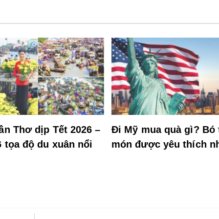
ần Thơ dịp Tết 2026 –
Đi Mỹ mua quà gì? Bó 
6 tọa độ du xuân nổi
món được yêu thích n