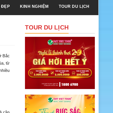
 ĐẸP
KINH NGHIỆM
TOUR DU LỊCH
TOUR DU LỊCH
 ở Bắc
ùa, từ
nhiều
đề cập