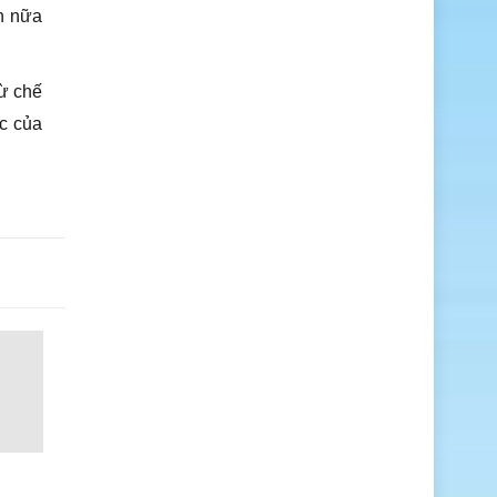
ần nữa
từ chế
c của