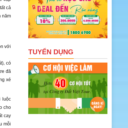
tất cả
m năm
ộn với
TUYỂN DỤNG
t), có
tre đã
ăng xé
 luộc
o cho
ất cay
u mỗi