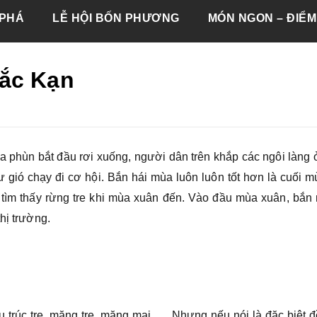
PHÁ
LỄ HỘI BỐN PHƯƠNG
MÓN NGON – ĐIỂM
Bắc Kạn
a phùn bắt đầu rơi xuống, người dân trên khắp các ngôi làng
gió chạy đi cơ hội. Bắn hái mùa luôn luôn tốt hơn là cuối m
tìm thấy rừng tre khi mùa xuân đến. Vào đầu mùa xuân, bắn 
hị trường.
 trúc tre, măng tre, măng mai, … Nhưng nếu nói là đặc biệt 