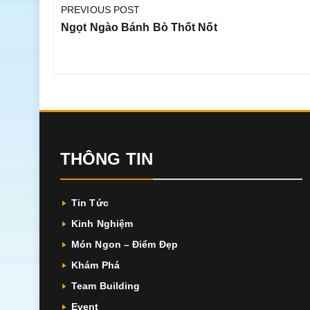
hướng
PREVIOUS POST
bài
Previous
Ngọt Ngào Bánh Bò Thốt Nốt
viết
Post:
THÔNG TIN
Tin Tức
Kinh Nghiệm
Món Ngon – Điểm Đẹp
Khám Phá
Team Building
Event