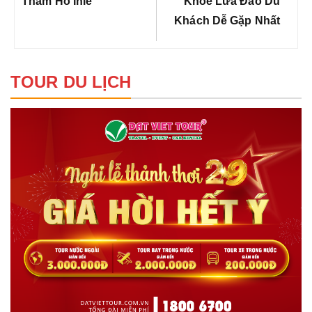
viết
Post:
Post:
Thăm Hồ Inle
Khóe Lừa Đảo Du
Khách Dễ Gặp Nhất
TOUR DU LỊCH