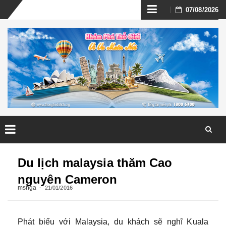
Skip
07/08/2026
to
content
Skip
to
Du lịch malaysia thăm Cao
content
nguyên Cameron
msnga
21/01/2016
Phát biểu với Malaysia, du khách sẽ nghĩ Kuala