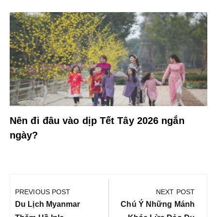
Nên đi đâu vào dịp Tết Tây 2026 ngắn
ngày?
Điều
hướng
PREVIOUS POST
NEXT POST
bài
Previous
Next
Du Lịch Myanmar
Chú Ý Những Mánh