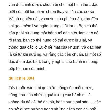
vấn đề chính được chuẩn bị cho một hình thức đặc
biệt của bột lọc, cơm chiên thay vì của các cơ sở.
Và nó nghiền nát, và nước của phiền não, cho đến
khi gạo mềm I và ngâm trong chất lỏng. Bạn có thể
cần phải sử dụng một bánh mì đặc biệt, làm cho nó
rõ ràng, bạn có thể nung có thể được lưu lại, và
thông qua các lỗ 10 ở bề mặt của khuôn. Và đặc biệt
là kể từ khi nướng, và rằng các tiêu chuẩn, là một số
đặc điểm đặc biệt, trong ý nghĩa của bánh mì riêng,
bếp lò than của mình.
du lich le 30/4
Tùy thuộc vào thói quen ăn uống của mỗi nước,
cũng như của những quả trứng của bánh mì là
không đủ để có thể ăn thịt, hoặc bánh hải sản … các
cơ sở được nướng trong những cách con chi ngồi