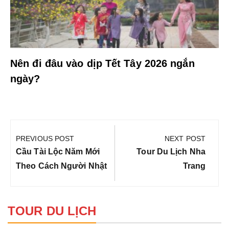
Nên đi đâu vào dịp Tết Tây 2026 ngắn
ngày?
Điều
hướng
PREVIOUS POST
NEXT POST
bài
Previous
Next
Cầu Tài Lộc Năm Mới
Tour Du Lịch Nha
viết
Post:
Post:
Theo Cách Người Nhật
Trang
TOUR DU LỊCH