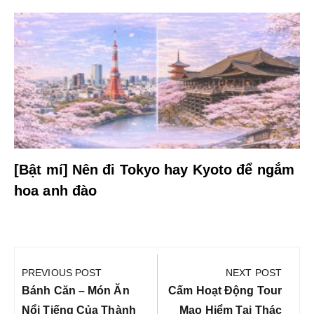
[Bật mí] Nên đi Tokyo hay Kyoto để ngắm
hoa anh đào
Điều
hướng
PREVIOUS POST
NEXT POST
bài
Previous
Next
Bánh Căn – Món Ăn
Cấm Hoạt Động Tour
Post:
Post:
Nổi Tiếng Của Thành
Mạo Hiểm Tại Thác