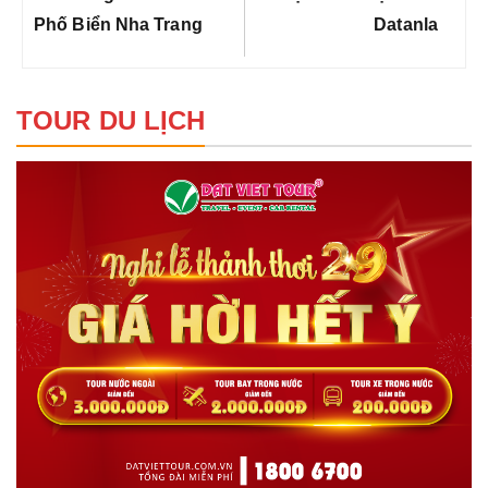
viết
Phố Biển Nha Trang
Datanla
TOUR DU LỊCH