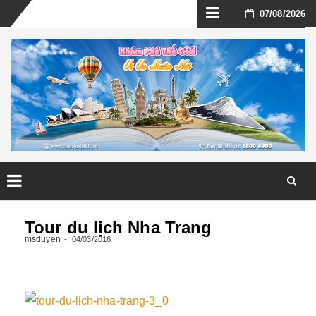
Skip
07/08/2026
to
content
Skip
to
Tour du lịch Nha Trang
content
msduyen
04/03/2016