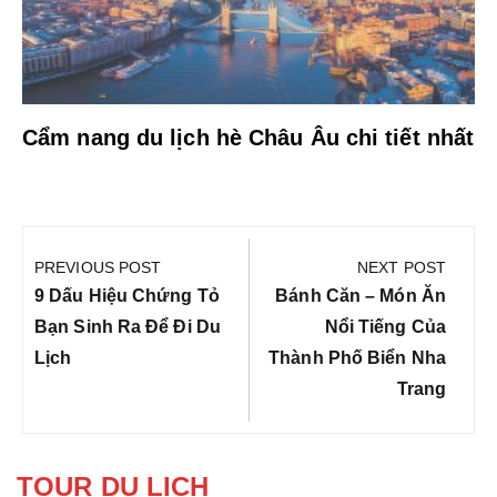
Cẩm nang du lịch hè Châu Âu chi tiết nhất
Điều
hướng
PREVIOUS POST
NEXT POST
bài
Previous
Next
9 Dấu Hiệu Chứng Tỏ
Bánh Căn – Món Ăn
viết
Post:
Post:
Bạn Sinh Ra Để Đi Du
Nổi Tiếng Của
Lịch
Thành Phố Biển Nha
Trang
TOUR DU LỊCH