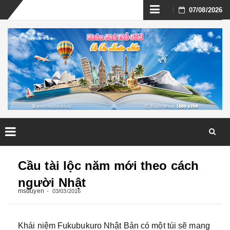
Skip
07/08/2026
to
content
Skip
to
Cầu tài lộc năm mới theo cách
content
người Nhật
msduyen
03/03/2016
Khái niệm Fukubukuro Nhật Bản có một túi sẽ mang