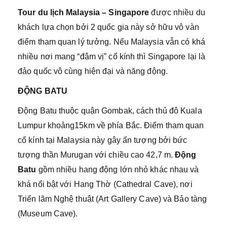
Tour du lịch Malaysia – Singapore
được nhiều du
khách lựa chọn bởi 2 quốc gia này sở hữu vô vàn
điểm tham quan lý tưởng. Nếu Malaysia vẫn có khá
nhiều nơi mang “đậm vị” cổ kính thì Singapore lại là
đảo quốc vô cùng hiện đại và năng động.
ĐỘNG BATU
Động Batu thuộc quận Gombak, cách thủ đô Kuala
Lumpur khoảng15km về phía Bắc. Điểm tham quan
cổ kính tại Malaysia này gây ấn tượng bởi bức
tượng thần Murugan với chiều cao 42,7 m.
Động
Batu
gồm nhiều hang động lớn nhỏ khác nhau và
khá nổi bật với Hang Thờ (Cathedral Cave), nơi
Triển lãm Nghệ thuật (Art Gallery Cave) và Bảo tàng
(Museum Cave).