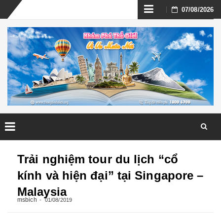
Skip
07/08/2026
to
content
Skip
to
Trải nghiệm tour du lịch “cổ
content
kính và hiện đại” tại Singapore –
Malaysia
msbich
01/08/2019