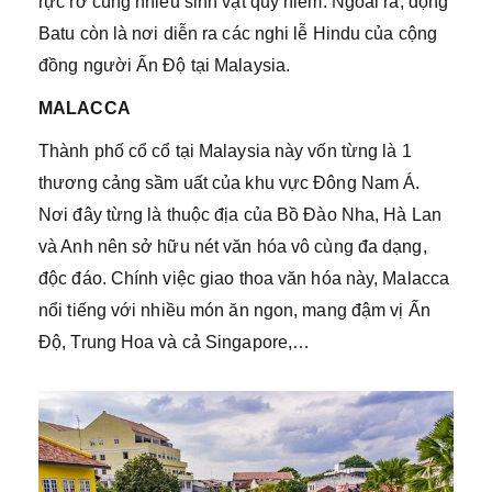
rực rỡ cùng nhiều sinh vật quý hiếm. Ngoài ra, động
Batu còn là nơi diễn ra các nghi lễ Hindu của cộng
đồng người Ấn Độ tại Malaysia.
MALACCA
Thành phố cổ cổ tại Malaysia này vốn từng là 1
thương cảng sầm uất của khu vực Đông Nam Á.
Nơi đây từng là thuộc địa của Bồ Đào Nha, Hà Lan
và Anh nên sở hữu nét văn hóa vô cùng đa dạng,
độc đáo. Chính việc giao thoa văn hóa này, Malacca
nổi tiếng với nhiều món ăn ngon, mang đậm vị Ấn
Độ, Trung Hoa và cả Singapore,…