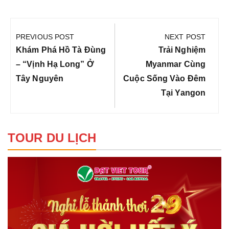
Điều
hướng
PREVIOUS POST
NEXT POST
bài
Previous
Next
Khám Phá Hồ Tà Đùng
Trải Nghiệm
viết
Post:
Post:
– “Vịnh Hạ Long” Ở
Myanmar Cùng
Tây Nguyên
Cuộc Sống Vào Đêm
Tại Yangon
TOUR DU LỊCH