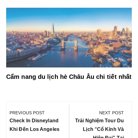
Cẩm nang du lịch hè Châu Âu chi tiết nhất
Điều
hướng
PREVIOUS POST
NEXT POST
bài
Previous
Next
Check In Disneyland
Trải Nghiệm Tour Du
viết
Post:
Post:
Khi Đến Los Angeles
Lịch “cổ Kính Và
Hiện Đại” Tại