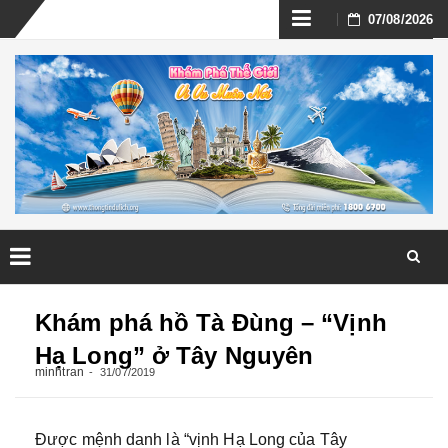
Skip
07/08/2026
to
content
Skip
to
Khám phá hồ Tà Đùng – “Vịnh
content
Hạ Long” ở Tây Nguyên
minhtran
31/07/2019
Được mệnh danh là “vịnh Hạ Long của Tây