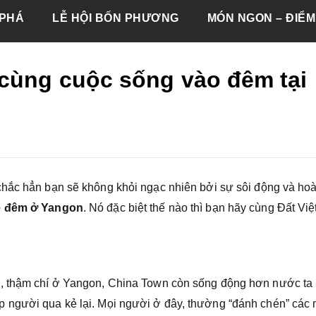
PHÁ
LỄ HỘI BỐN PHƯƠNG
MÓN NGON – ĐIỂM
cùng cuộc sống vào đêm tại
 chắc hẳn bạn sẽ không khỏi ngạc nhiên bởi sự sôi động và ho
ề đêm ở Yangon
. Nó đặc biệt thế nào thì bạn hãy cùng Đất Việ
, thậm chí ở Yangon, China Town còn sống động hơn nước ta 
 người qua kẻ lại. Mọi người ở đây, thường “đánh chén” các