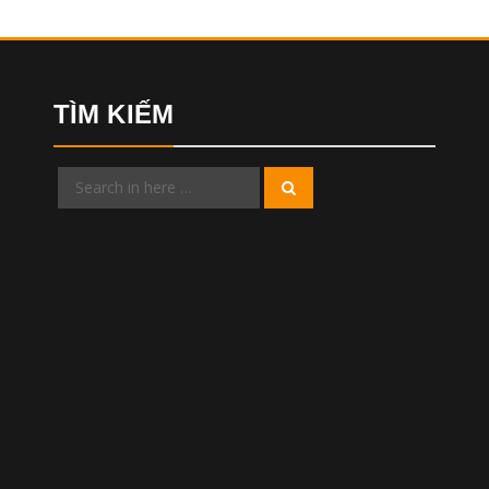
TÌM KIẾM
Search
Search
for: