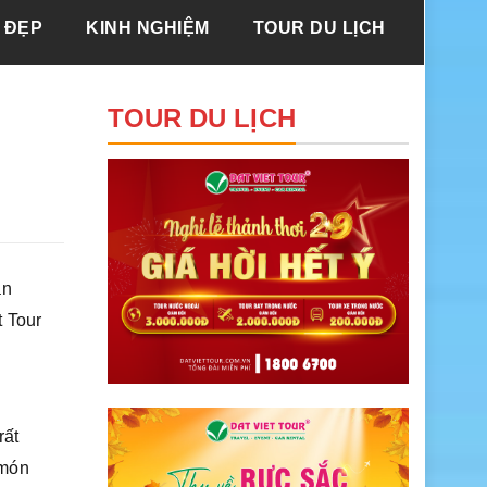
 ĐẸP
KINH NGHIỆM
TOUR DU LỊCH
TOUR DU LỊCH
àn
t Tour
rất
 món