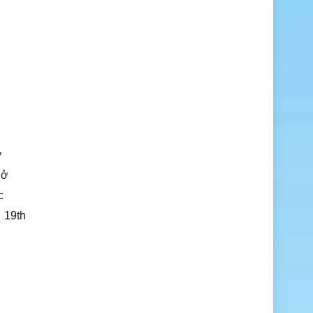
y
 ở
c
 19th