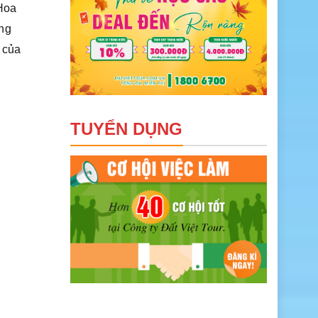
Hoa
ống
r
của
TUYỂN DỤNG