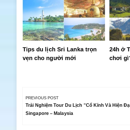
rở nên
Tips du lịch Sri Lanka trọn
24h ở T
vẹn cho người mới
chơi gì
Điều
hướng
PREVIOUS POST
bài
Previous
Trải Nghiệm Tour Du Lịch “cổ Kính Và Hiện Đại
viết
Post:
Singapore – Malaysia