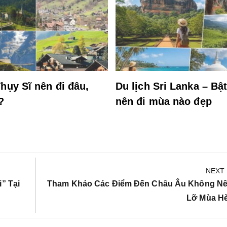
hụy Sĩ nên đi đâu,
Du lịch Sri Lanka – Bậ
?
nên đi mùa nào đẹp
NEXT
Next
” Tại
Tham Khảo Các Điểm Đến Châu Âu Không N
Post:
Lỡ Mùa H