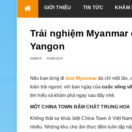
Skip
GIỚI THIỆU
TIN TỨC
KHÁM 
to
content
Trải nghiệm Myanmar 
Yangon
msbich
02/08/2019
Nếu bạn từng đi
tour Myanmar
dù chỉ một lần,
toàn trái ngược với ban ngày của
cuộc sống v
tìm hiểu và khám phá ngay sau đây nhé.
MỘT CHINA TOWN ĐẬM CHẤT TRUNG HOA
Không thật sự khác biệt China Town ở Việt Nam
nhiều. Những khu chợ ẩm thực đêm luôn tấp nập