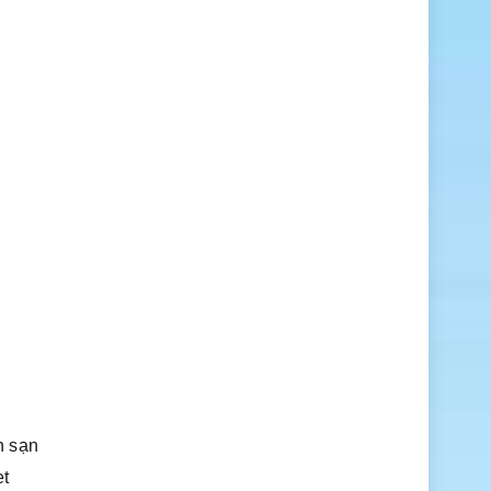
h sạn
et