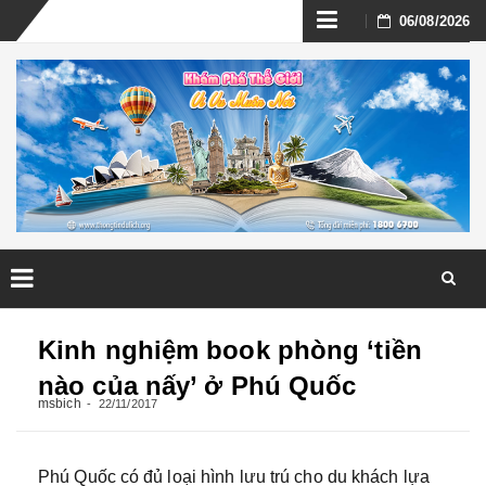
Skip
06/08/2026
to
content
Skip
to
Kinh nghiệm book phòng ‘tiền
content
nào của nấy’ ở Phú Quốc
msbich
22/11/2017
Phú Quốc có đủ loại hình lưu trú cho du khách lựa