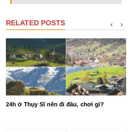
RELATED POSTS
?
24h ở Thụy Sĩ nên đi đâu, chơi gì?
Điều