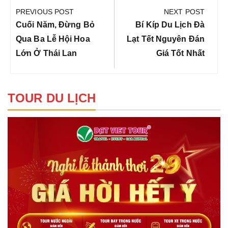
hướng
PREVIOUS POST
NEXT POST
bài
Previous
Next
Cuối Năm, Đừng Bỏ
Bí Kíp Du Lịch Đà
viết
Post:
Post:
Qua Ba Lễ Hội Hoa
Lạt Tết Nguyên Đán
Lớn Ở Thái Lan
Giá Tốt Nhất
TOUR DU LỊCH