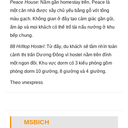
Peace House
: Nằm gần homestay trên, Peace là
một căn nhà được xây chủ yếu bằng gỗ với tông
màu gạch. Không gian ở đây tạo cảm giác gần gũi,
ấm áp và mọi khách có thể trổ tài nấu nướng ở khu
bếp chung.
88 Hilltop Hostel
: Từ đây, du khách sẽ tầm nhìn toàn
cảnh thị trấn Dương Đông vì hostel nằm trên đỉnh
một ngọn đồi. Khu vực dorm có 3 kiểu phòng gồm
phòng dorm 10 giường, 8 giường và 4 giường.
Theo vnexpress
MSBICH