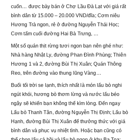
cuốn… được bày bán ở Chợ Lầu Đà Lạt với giá rất
bình dân từ 15.000 – 20.000 VND/đĩa; Cơm niêu
Hương Trà ngon, rẻ ở đường Nguyễn Thái Học;
Cơm tấm cuối đường Hai Bà Trưng, …
Một số quán thịt rừng tươi ngon bạn nên ghé như:
Nhà hàng Nhật Ly, đường Phan Đình Phùng; Thiên
Hương 1 và 2, đường Bùi Thị Xuân; Quán Thông
Reo, trên đường vào thung lũng Vàng…
Buổi tối trời se lạnh, thích nhất là món lẩu bò nghi
ngút khói, hương bò thơm lừng và nước lẩu béo
ngậy sẽ khiến bạn không thể kìm lòng. Đến ngay
Lẩu bò Thanh Tân, đường Nguyễn Thị Định; Lẩu bò
Hạnh, đường Bùi Thị Xuân để thưởng thức với giá
bình dân và phục vụ nhiệt tình. Hoặc bạn cũng có
thể chọn lẩu cá hồi và lẩu bò ngon ở khu Ba Toa;