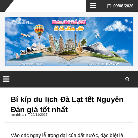
Skip
09/08/2026
to
content
Skip
to
Bí kíp du lịch Đà Lạt tết Nguyên
content
Đán giá tốt nhất
minhtran
22/11/2017
Vào các ngày lễ trọng đại của đất nước, đặc biệt là