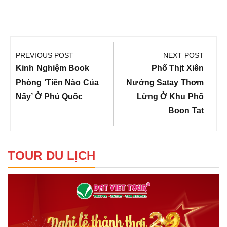
Điều
hướng
PREVIOUS POST
NEXT POST
bài
Previous
Next
Kinh Nghiệm Book
Phố Thịt Xiên
viết
Post:
Post:
Phòng ‘tiền Nào Của
Nướng Satay Thơm
Nấy’ Ở Phú Quốc
Lừng Ở Khu Phố
Boon Tat
TOUR DU LỊCH