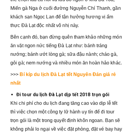
Miến gà Nga ở cuối đường Nguyễn Chí Thanh, gần
khách sạn Ngọc Lan để tận hưởng hương vị ẩm
thực Đà Lạt độc nhất vô nhị này.
Bên cạnh đó, bạn đừng quên tham khảo những món
ăn vặt ngon nức tiếng Đà Lạt như: bánh tráng
nướng; bánh ướt lòng gà; sữa đậu nành; cháo gà,
gỏi gà; nem nướng và nhiều món ăn hoàn hảo khác.
>>>
Bí kíp du lịch Đà Lạt tết Nguyên Đán giá rẻ
nhất
Đi tour du lịch Đà Lạt dịp tết 2018 trọn gói
Khi chi phí cho du lịch đang tăng cao vào dịp lễ tết
thì việc chọn một công ty lữ hành uy tín để đi tour
trọn gói là một trong quyết định khôn ngoan. Bạn sẽ
không phải lo ngại về việc đặt phòng, đặt vé bay hay