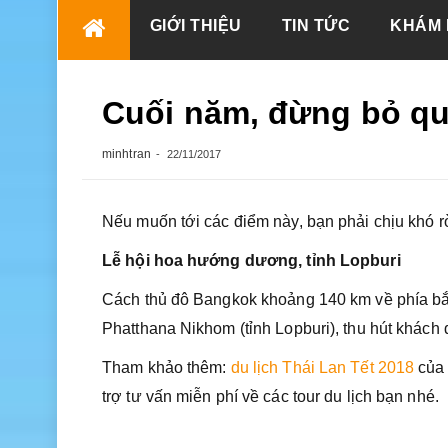
Skip
GIỚI THIỆU
TIN TỨC
KHÁM 
to
content
Cuối năm, đừng bỏ qua
minhtran
22/11/2017
Nếu muốn tới các điểm này, bạn phải chịu khó 
Lễ hội hoa hướng dương, tỉnh Lopburi
Cách thủ đô Bangkok khoảng 140 km về phía b
Phatthana Nikhom (tỉnh Lopburi), thu hút khách 
Tham khảo thêm:
du lịch Thái Lan Tết 2018
của 
trợ tư vấn miễn phí về các tour du lịch bạn nhé.