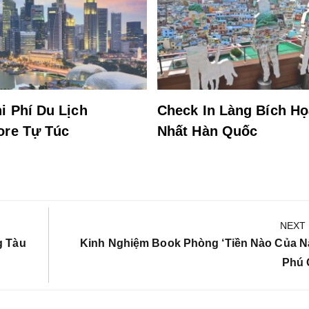
i Phí Du Lịch
Check In Làng Bích H
ore Tự Túc
Nhất Hàn Quốc
NEXT
Next
g Tàu
Kinh Nghiệm Book Phòng ‘tiền Nào Của N
Post:
Phú 