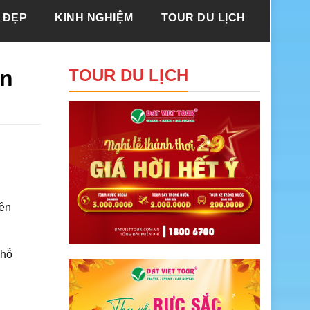
 ĐẸP
KINH NGHIỆM
TOUR DU LỊCH
an
TOUR DU LỊCH
yện
 hỗ