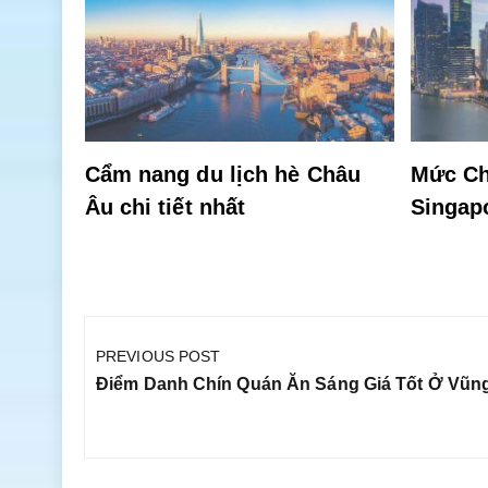
ờng
hiên
Cẩm nang du lịch hè Châu
Mức Ch
Âu chi tiết nhất
Singap
Điều
hướng
PREVIOUS POST
bài
Previous
Điểm Danh Chín Quán Ăn Sáng Giá Tốt Ở Vũn
viết
Post: