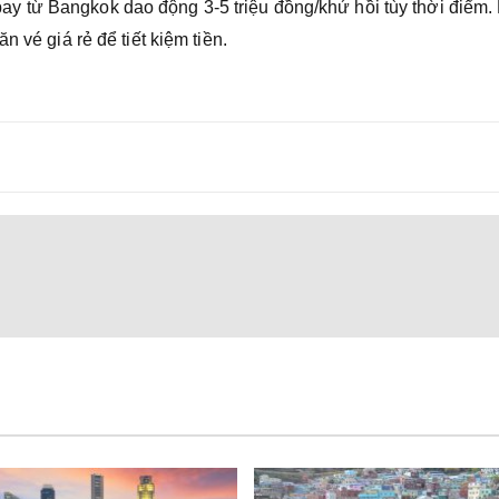
 từ Bangkok dao động 3-5 triệu đồng/khứ hồi tùy thời điểm.
 vé giá rẻ để tiết kiệm tiền.