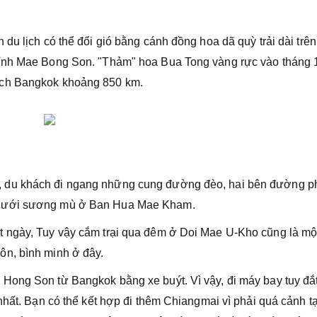
du lịch có thể đổi gió bằng cánh đồng hoa dã quỳ trải dài trên
tỉnh Mae Bong Son. "Thảm" hoa Bua Tong vàng rực vào tháng 
ách Bangkok khoảng 850 km.
 du khách đi ngang những cung đường đèo, hai bên đường p
 dưới sương mù ở Ban Hua Mae Kham.
 ngày, Tuy vậy cắm trại qua đêm ở Doi Mae U-Kho cũng là mộ
ôn, bình minh ở đây.
ong Son từ Bangkok bằng xe buýt. Vì vậy, đi máy bay tuy đắt
nhất. Bạn có thể kết hợp đi thêm Chiangmai vì phải quá cảnh tạ