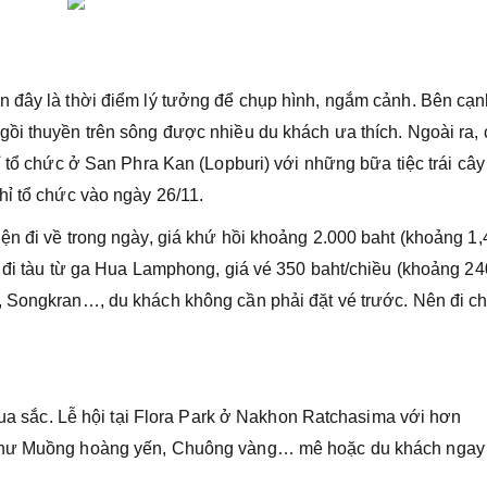
n đây là thời điểm lý tưởng để chụp hình, ngắm cảnh. Bên cạn
ồi thuyền trên sông được nhiều du khách ưa thích. Ngoài ra, 
ỉ tổ chức ở San Phra Kan (Lopburi) với những bữa tiệc trái cây
hỉ tổ chức vào ngày 26/11.
ện đi về trong ngày, giá khứ hồi khoảng 2.000 baht (khoảng 1,
à đi tàu từ ga Hua Lamphong, giá vé 350 baht/chiều (khoảng 2
, Songkran…, du khách không cần phải đặt vé trước. Nên đi c
 đua sắc. Lễ hội tại Flora Park ở Nakhon Ratchasima với hơn
 như Muồng hoàng yến, Chuông vàng… mê hoặc du khách ngay 