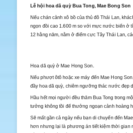
Lễ hội hoa dã quỳ Bua Tong, Mae Bong Son
Nếu chán cảnh xô bồ của thủ đô Thái Lan, khách 
ngọn đồi cao 1.600 m so với mực nước biển ở 
12 hằng năm, nằm ở điểm cực Tây Thái Lan, c
Hoa dã quỳ ở Mae Hong Son.
Nếu phượt ôtô hoặc xe máy đến Mae Hong Son,
đầy hoa dã quỳ, chiêm ngưỡng thác nước đẹp
Hầu hết mọi người đều thăm Bua Tong trong một
tưởng không tồi để thưởng ngoạn cảnh hoàng h
Sẽ mất gần cả ngày nếu bạn di chuyển đến Mae H
hơn nhưng lại là phương án tiết kiệm thời gian 