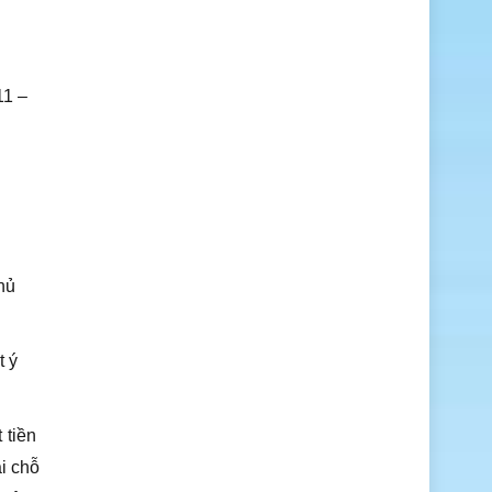
11 –
hủ
t ý
 tiền
i chỗ