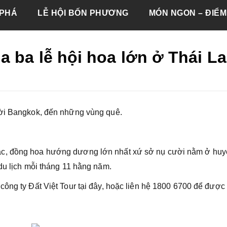
PHÁ
LỄ HỘI BỐN PHƯƠNG
MÓN NGON – ĐIỂM
 ba lễ hội hoa lớn ở Thái L
rời Bangkok, đến những vùng quê.
ắc, đồng hoa hướng dương lớn nhất xứ sở nụ cười nằm ở hu
du lịch mỗi tháng 11 hằng năm.
công ty Đất Việt Tour tại đây, hoặc liên hệ 1800 6700 để được