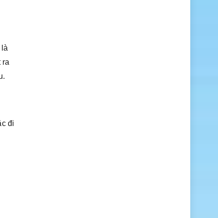
 là
 ra
u.
c đi