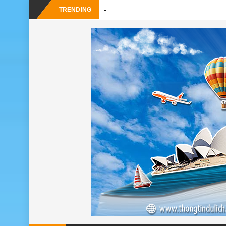
_
TRENDING
Du lịch Sri L