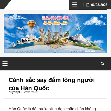
Skip
06/08/2026
to
content
Skip
to
Cảnh sắc say đắm lòng người
content
của Hàn Quốc
quynhpt
22/01/2016
Hàn Quốc là đất nước xinh đẹp chắc chắn không