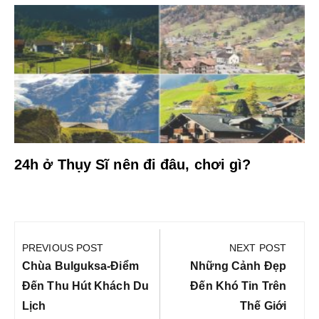
?
24h ở Thụy Sĩ nên đi đâu, chơi gì?
Điều
hướng
PREVIOUS POST
NEXT POST
bài
Previous
Next
Chùa Bulguksa-Điểm
Những Cảnh Đẹp
viết
Post:
Post:
Đến Thu Hút Khách Du
Đến Khó Tin Trên
Lịch
Thế Giới