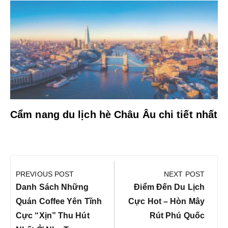
Cẩm nang du lịch hè Châu Âu chi tiết nhất
Điều
hướng
PREVIOUS POST
NEXT POST
bài
Previous
Next
Danh Sách Những
Điểm Đến Du Lịch
viết
Post:
Post:
Quán Coffee Yên Tĩnh
Cực Hot – Hòn Mây
Cực “xịn” Thu Hút
Rút Phú Quốc