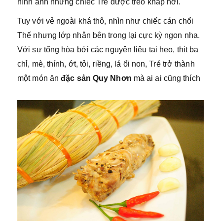
hình ảnh những chiếc Tré được treo khắp nơi.
Tuy với vẻ ngoài khá thô, nhìn như chiếc cán chổi
Thế nhưng lớp nhân bên trong lại cực kỳ ngon nha.
Với sự tổng hòa bởi các nguyên liệu tai heo, thịt ba
chỉ, mè, thính, ớt, tỏi, riềng, lá ổi non, Tré trở thành
một món ăn
đặc sản Quy Nhơn
mà ai ai cũng thích