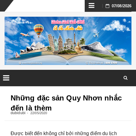
Skip
07/08/2026
to
content
Skip
to
Những đặc sản Quy Nhơn nhắc
content
đến là thèm
dubidubi
22/05/2020
Được biết đến không chỉ bởi những điểm du lịch