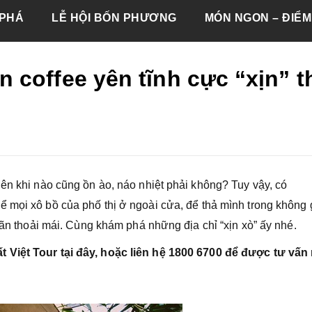
PHÁ
LỄ HỘI BỐN PHƯƠNG
MÓN NGON – ĐIỂM
coffee yên tĩnh cực “xịn” t
nên khi nào cũng ồn ào, náo nhiệt phải không? Tuy vậy, có
ể mọi xô bồ của phố thị ở ngoài cửa, để thả mình trong không 
giãn thoải mái. Cùng khám phá những địa chỉ “xịn xò” ấy nhé.
t Việt Tour tại đây, hoặc liên hệ 1800 6700 để được tư vấn