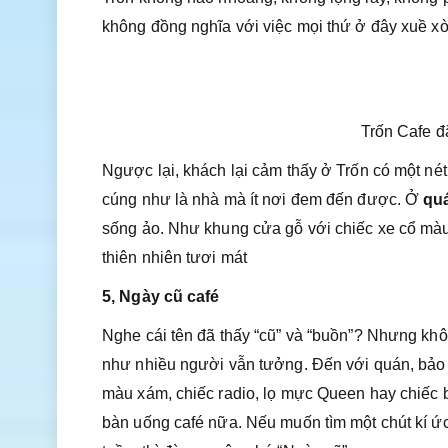
không đồng nghĩa với việc mọi thứ ở đây xuề xò
Trốn Cafe đ
Ngược lại, khách lại cảm thấy ở Trốn có một nét 
cúng như là nhà mà ít nơi đem đến được. Ở
quá
sống ảo. Như khung cửa gỗ với chiếc xe cổ mà
thiên nhiên tươi mát
5, Ngày cũ café
Nghe cái tên đã thấy “cũ” và “buồn”? Nhưng khô
như nhiều người vẫn tưởng. Đến với quán, bảo đ
màu xám, chiếc radio, lọ mực Queen hay chiếc b
bàn uống café nữa. Nếu muốn tìm một chút kí ức