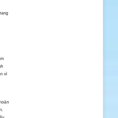
Trang
ấm
nh
n vì
 hoàn
n.
 ấy