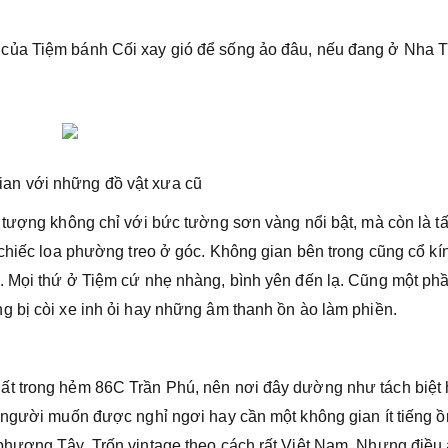
của Tiệm bánh Cối xay gió để sống ảo đâu, nếu đang ở Nha 
ian với những đồ vật xưa cũ
 tượng không chỉ với bức tường sơn vàng nổi bật, mà còn là t
 chiếc loa phường treo ở góc. Không gian bên trong cũng cổ kí
. Mọi thứ ở Tiệm cứ nhẹ nhàng, bình yên đến lạ. Cũng một phầ
 bị còi xe inh ỏi hay những âm thanh ồn ào làm phiền.
ất trong hẻm 86C Trần Phú, nên nơi đây dường như tách biệt
 người muốn được nghỉ ngơi hay cần một không gian ít tiếng ồ
phương Tây. Trốn vintage theo cách rất Việt Nam. Nhưng điều