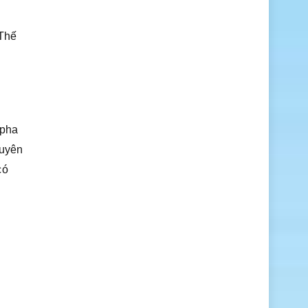
i
 Thế
 pha
huyên
có