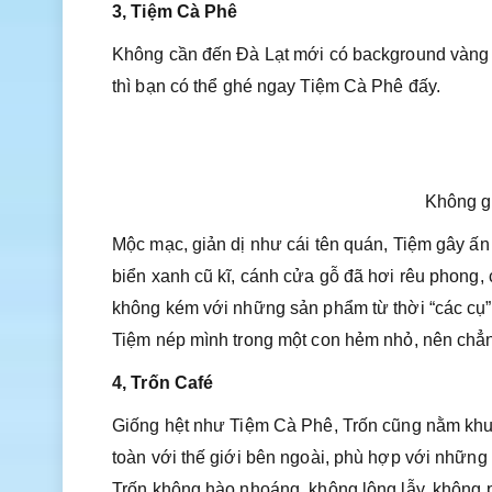
3, Tiệm Cà Phê
Không cần đến Đà Lạt mới có background vàng 
thì bạn có thể ghé ngay Tiệm Cà Phê đấy.
Không g
Mộc mạc, giản dị như cái tên quán, Tiệm gây ấn
biển xanh cũ kĩ, cánh cửa gỗ đã hơi rêu phong,
không kém với những sản phẩm từ thời “các cụ”
Tiệm nép mình trong một con hẻm nhỏ, nên chẳng
4, Trốn Café
Giống hệt như Tiệm Cà Phê, Trốn cũng nằm khu
toàn với thế giới bên ngoài, phù hợp với những
Trốn không hào nhoáng, không lộng lẫy, không 