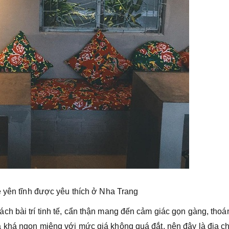
 yên tĩnh được yêu thích ở Nha Trang
h bài trí tinh tế, cẩn thận mang đến cảm giác gọn gàng, thoá
 khá ngon miệng với mức giá không quá đắt, nên đây là địa ch