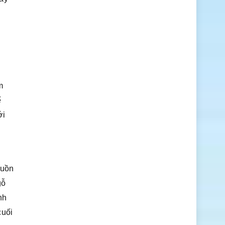
m
ể
ới
buồn
gỗ
nh
cuối