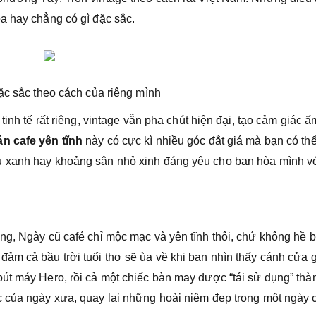
a hay chẳng có gì đặc sắc.
ặc sắc theo cách của riêng mình
tinh tế rất riêng, vintage vẫn pha chút hiện đại, tạo cảm giác ấ
n cafe yên tĩnh
này có cực kì nhiều góc đắt giá mà bạn có th
u xanh hay khoảng sân nhỏ xinh đáng yêu cho bạn hòa mình v
ng, Ngày cũ café chỉ mộc mạc và yên tĩnh thôi, chứ không hề 
ảm cả bầu trời tuổi thơ sẽ ùa về khi bạn nhìn thấy cánh cửa 
út máy Hero, rồi cả một chiếc bàn may được “tái sử dụng” thà
 của ngày xưa, quay lại những hoài niệm đẹp trong một ngày 