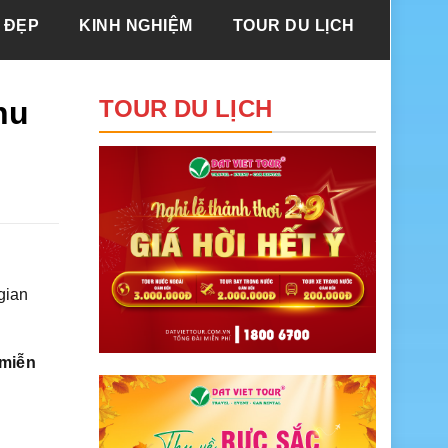
 ĐẸP
KINH NGHIỆM
TOUR DU LỊCH
hu
TOUR DU LỊCH
gian
 miễn