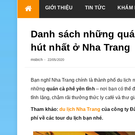
Skip
GIỚI THIỆU
TIN TỨC
KHÁM 
to
content
Danh sách những quán 
hút nhất ở Nha Trang
msbich
22/05/2020
Bạn nghĩ Nha Trang chính là thành phố du lịch 
những
quán cà phê yên tĩnh
– nơi bạn có thể đ
tĩnh lặng, chậm rãi thưởng thức ly café và thư 
Tham khảo:
du lịch Nha Trang
của công ty Đấ
phí về các tour du lịch bạn nhé.