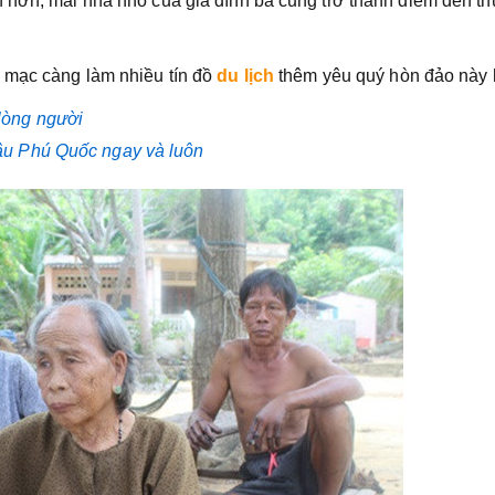
 hơn, mái nhà nhỏ của gia đình bà cũng trở thành điểm đến th
c mạc càng làm nhiều tín đồ
du lịch
thêm yêu quý hòn đảo này 
lòng người
ậu Phú Quốc ngay và luôn