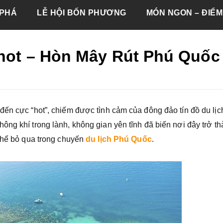
PHÁ
LỄ HỘI BỐN PHƯƠNG
MÓN NGON – ĐIỂM
 hot – Hòn Mây Rút Phú Quốc
ến cực “hot”, chiếm được tình cảm của đông đảo tín đồ du lịch
ng khí trong lành, không gian yên tĩnh đã biến nơi đây trở t
 thể bỏ qua trong chuyến
du lịch Phú Quốc
.