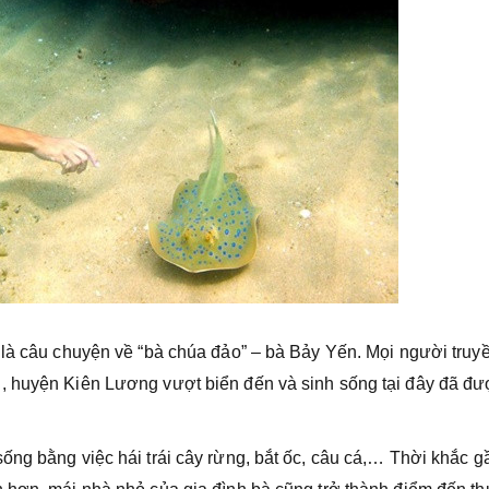
 là câu chuyện về “bà chúa đảo” – bà Bảy Yến. Mọi người truyề
, huyện Kiên Lương vượt biển đến và sinh sống tại đây đã đ
ống bằng việc hái trái cây rừng, bắt ốc, câu cá,… Thời khắc g