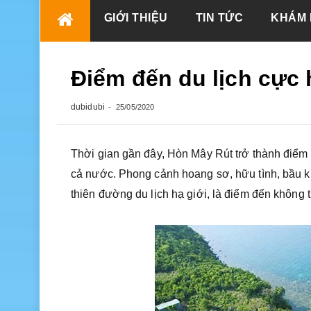
Skip
GIỚI THIỆU
TIN TỨC
KHÁM 
to
content
Điểm đến du lịch cực
dubidubi
25/05/2020
Thời gian gần đây, Hòn Mây Rút trở thành điểm đ
cả nước. Phong cảnh hoang sơ, hữu tình, bầu khô
thiên đường du lịch hạ giới, là điểm đến không