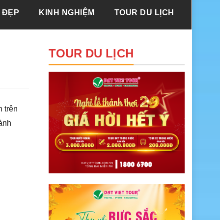
 ĐẸP
KINH NGHIỆM
TOUR DU LỊCH
TOUR DU LỊCH
 trên
hành