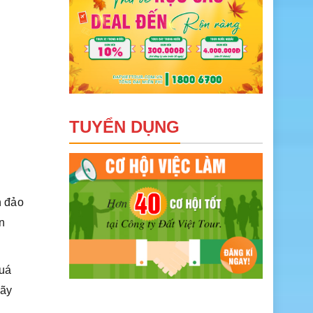
TUYỂN DỤNG
n đảo
n
quá
gãy