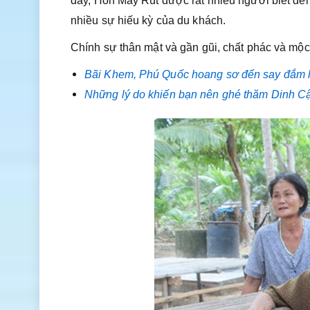
đây, Hòn Mây Rút được rất nhiều người biết đến
nhiều sự hiếu kỳ của du khách.
Chính sự thân mật và gần gũi, chất phác và mộ
Bãi Khem, Phú Quốc hoang sơ đến say đắm 
Những lý do khiến bạn nên ghé thăm Dinh C