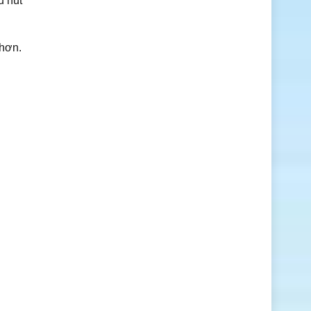
u hút
hơn.