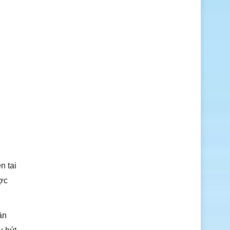
n tai
ược
ần