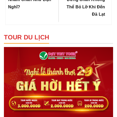
viết
Nghĩ?
Thể Bỏ Lỡ Khi Đến
Đà Lạt
TOUR DU LỊCH