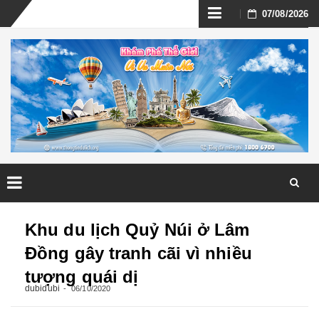
Skip
07/08/2026
to
content
Skip
to
Khu du lịch Quỷ Núi ở Lâm
content
Đồng gây tranh cãi vì nhiều
tượng quái dị
dubidubi
06/10/2020