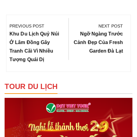
Điều
hướng
PREVIOUS POST
NEXT POST
bài
Previous
Next
Khu Du Lịch Quỷ Núi
Ngỡ Ngàng Trước
viết
Post:
Post:
Ở Lâm Đồng Gây
Cảnh Đẹp Của Fresh
Tranh Cãi Vì Nhiều
Garden Đà Lạt
Tượng Quái Dị
TOUR DU LỊCH