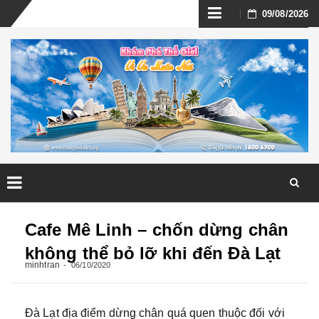
Skip
09/08/2026
to
content
Skip
to
Cafe Mê Linh – chốn dừng chân
content
không thể bỏ lỡ khi đến Đà Lạt
minhtran
06/10/2020
Đà Lạt địa điểm dừng chân quá quen thuộc đối với