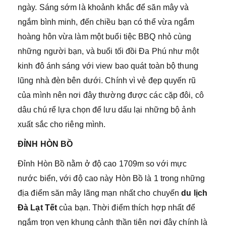
ngày. Sáng sớm là khoảnh khắc để săn mây và
ngắm bình minh, đến chiều bạn có thể vừa ngắm
hoàng hôn vừa làm một buổi tiệc BBQ nhỏ cùng
những người bạn, và buổi tối đồi Đa Phú như một
kinh đô ánh sáng với view bao quát toàn bộ thung
lũng nhà đèn bên dưới. Chính vì vẻ đẹp quyến rũ
của mình nên nơi đây thường được các cặp đôi, cô
dâu chú rể lựa chọn để lưu dấu lại những bộ ảnh
xuất sắc cho riêng mình.
ĐỈNH HÒN BỒ
Đỉnh Hòn Bồ nằm ở độ cao 1709m so với mực
nước biển, với độ cao này Hòn Bồ là 1 trong những
địa điểm săn mây lãng mạn nhất cho chuyến
du lịch
Đà Lạt Tết
của bạn. Thời điểm thích hợp nhất để
ngắm trọn vẹn khung cảnh thần tiên nơi đây chính là