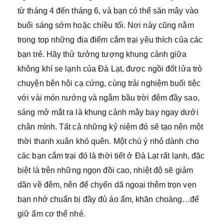
từ tháng 4 đến tháng 6, và bạn có thể săn mây vào
buổi sáng sớm hoặc chiều tối. Nơi này cũng nằm
trong top những địa điểm cắm trại yêu thích của các
bạn trẻ. Hãy thử tưởng tượng khung cảnh giữa
không khí se lạnh của Đà Lạt, được ngồi đốt lửa trò
chuyện bên hội cạ cứng, cùng trải nghiệm buổi tiệc
với vài món nướng và ngắm bầu trời đêm đầy sao,
sáng mở mắt ra là khung cảnh mây bay ngay dưới
chân mình. Tất cả những kỷ niệm đó sẽ tạo nên một
thời thanh xuân khó quên. Một chú ý nhỏ dành cho
các bạn cắm trại đó là thời tiết ở Đà Lạt rất lạnh, đặc
biệt là trên những ngọn đồi cao, nhiệt độ sẽ giảm
dần về đêm, nên để chyến dã ngoại thêm trọn vẹn
bạn nhớ chuẩn bị đầy đủ áo ấm, khăn choàng…để
giữ ấm cơ thể nhé.