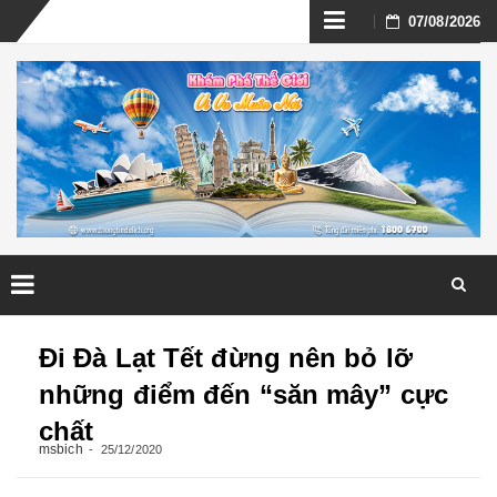
Skip
07/08/2026
to
content
Skip
to
Đi Đà Lạt Tết đừng nên bỏ lỡ
content
những điểm đến “săn mây” cực
chất
msbich
25/12/2020