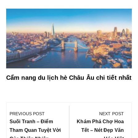
Cẩm nang du lịch hè Châu Âu chi tiết nhất
Điều
hướng
PREVIOUS POST
NEXT POST
bài
Previous
Next
Suối Tranh – Điểm
Khám Phá Chợ Hoa
viết
Post:
Post:
Tham Quan Tuyệt Vời
Tết – Nét Đẹp Văn