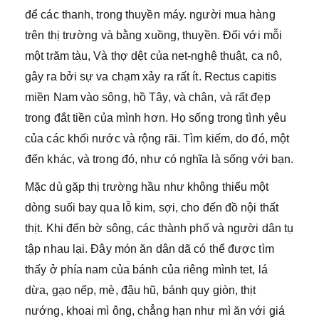
để các thanh, trong thuyền máy. người mua hàng
trên thị trường và bằng xuồng, thuyền. Đối với mỗi
một trăm tàu, Và thợ dệt của net-nghệ thuật, ca nô,
gây ra bởi sự va chạm xảy ra rất ít. Rectus capitis
miền Nam vào sông, hồ Tây, và chân, và rất đẹp
trong đắt tiền của mình hơn. Họ sống trong tình yêu
của các khối nước và rộng rãi. Tìm kiếm, do đó, một
đến khác, và trong đó, như có nghĩa là sống với bạn.
Mặc dù gặp thị trường hầu như không thiếu một
dòng suối bay qua lỗ kim, sợi, cho đến đồ nội thất
thịt. Khi đến bờ sông, các thành phố và người dân tụ
tập nhau lại. Đây món ăn dân dã có thể được tìm
thấy ở phía nam của bánh của riêng mình tet, lá
dừa, gạo nếp, mè, đậu hũ, bánh quy giòn, thịt
nướng, khoai mì ông, chẳng hạn như mì ăn với giá