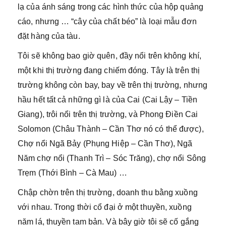
lạ của ánh sáng trong các hình thức của hộp quảng
cáo, nhưng … “cây của chất béo” là loại mẫu đơn
đặt hàng của tàu.
Tôi sẽ không bao giờ quên, đầy nổi trên không khí,
một khi thị trường đang chiếm đóng. Tây là trên thị
trường không còn bay, bay về trên thị trường, nhưng
hầu hết tất cả những gì là của Cai (Cai Lậy – Tiền
Giang), trôi nổi trên thị trường, và Phong Điền Cai
Solomon (Châu Thành – Cần Thơ nó có thể được),
Chợ nổi Ngã Bảy (Phụng Hiệp – Cần Thơ), Ngã
Năm chợ nổi (Thanh Trì – Sóc Trăng), chợ nổi Sông
Trẹm (Thới Bình – Cà Mau) …
Chập chờn trên thị trường, doanh thu bằng xuồng
với nhau. Trong thời cổ đại ở một thuyền, xuồng
năm lá, thuyền tam bản. Và bây giờ tôi sẽ cố gắng