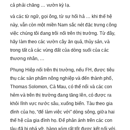
cả phải chăng … vườn kỳ lạ.
và các từ ngữ, gọi ông, từ sự hối hả … khi thế hệ
này, vẫn còn một miền Nam sắc nét đặc trưng công
việc chúng tôi đang trôi nổi trên thị trường. Từ đây,
hãy làm theo các vườn cây ăn quả, thủy sản, và
trong tất cả các vùng đất của dòng suối của các
thương nhân, …
Phụng Hiệp nổi trên thị trường, nếu FH, được tiêu
thụ các sản phẩm nông nghiệp và đến thành phố,
Thomas Solomon, Cà Mau, có thể nổi và các con
hẻm và trên thị trường đang tăng lên, có được ra
khỏi lĩnh vực nước sâu, xuống biển. Tàu theo gia
đình của họ, “để làm việc với” dòng sông, giữa hai
thế hệ của gia đình họ. Để phản ánh trên các con
tàu đã bị phá vỡ, hàng xóm rất tốt được kết nối với.