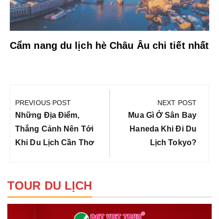
Cẩm nang du lịch hè Châu Âu chi tiết nhất
Điều
hướng
PREVIOUS POST
NEXT POST
bài
Previous
Next
Những Địa Điểm,
Mua Gì Ở Sân Bay
viết
Post:
Post:
Thắng Cảnh Nên Tới
Haneda Khi Đi Du
Khi Du Lịch Cần Thơ
Lịch Tokyo?
TOUR DU LỊCH