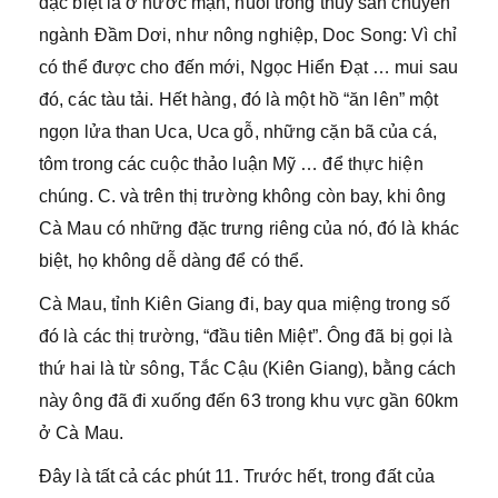
đặc biệt là ở nước mặn, nuôi trồng thủy sản chuyên
ngành Đầm Dơi, như nông nghiệp, Doc Song: Vì chỉ
có thể được cho đến mới, Ngọc Hiển Đạt … mui sau
đó, các tàu tải. Hết hàng, đó là một hồ “ăn lên” một
ngọn lửa than Uca, Uca gỗ, những cặn bã của cá,
tôm trong các cuộc thảo luận Mỹ … để thực hiện
chúng. C. và trên thị trường không còn bay, khi ông
Cà Mau có những đặc trưng riêng của nó, đó là khác
biệt, họ không dễ dàng để có thể.
Cà Mau, tỉnh Kiên Giang đi, bay qua miệng trong số
đó là các thị trường, “đầu tiên Miệt”. Ông đã bị gọi là
thứ hai là từ sông, Tắc Cậu (Kiên Giang), bằng cách
này ông đã đi xuống đến 63 trong khu vực gần 60km
ở Cà Mau.
Đây là tất cả các phút 11. Trước hết, trong đất của