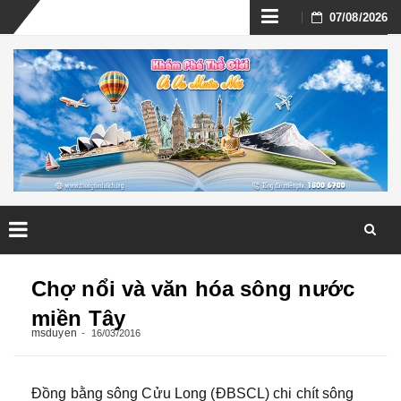
Skip
07/08/2026
to
content
Skip
to
Chợ nổi và văn hóa sông nước
content
miền Tây
msduyen
16/03/2016
Đồng bằng sông Cửu Long (ĐBSCL) chi chít sông