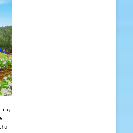
i đây
e
 cho