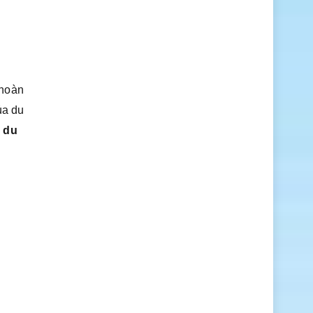
 hoàn
ủa du
h
du