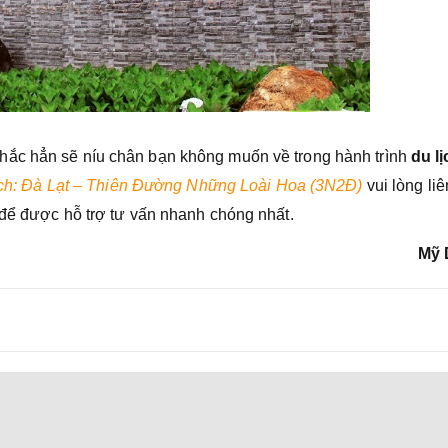
hắc hẳn sẽ níu chân bạn không muốn về trong hành trình
du lị
ch: Đà Lạt – Thiên Đường Những Loài Hoa (3N2Đ)
vui lòng liê
để được hỗ trợ tư vấn nhanh chóng nhất.
Mỹ 