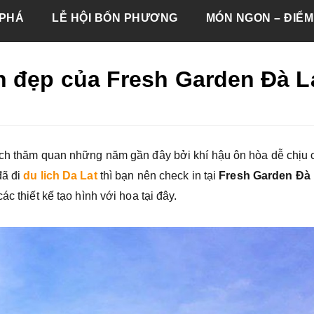
PHÁ
LỄ HỘI BỐN PHƯƠNG
MÓN NGON – ĐIỂM
 đẹp của Fresh Garden Đà L
lịch thăm quan những năm gần đây bởi khí hậu ôn hòa dễ chịu
ã đi
du lich Da Lat
thì bạn nên check in tại
Fresh Garden Đà 
c thiết kế tạo hình với hoa tại đây.