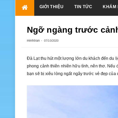
Skip
GIỚI THIỆU
TIN TỨC
KHÁM 
to
content
Ngỡ ngàng trước cảnh
minhtran
07/10/2020
Đà Lạt thu hút một lượng lớn du khách đến du 
phong cảnh thiên nhiên hữu tình, nên thơ. Nếu đ
bạn sẽ bị xiêu lòng ngất ngây trước vẻ đẹp của cá