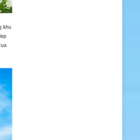
g khu
đẹp
lụa