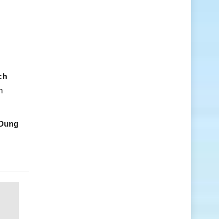
ch
n
Dung