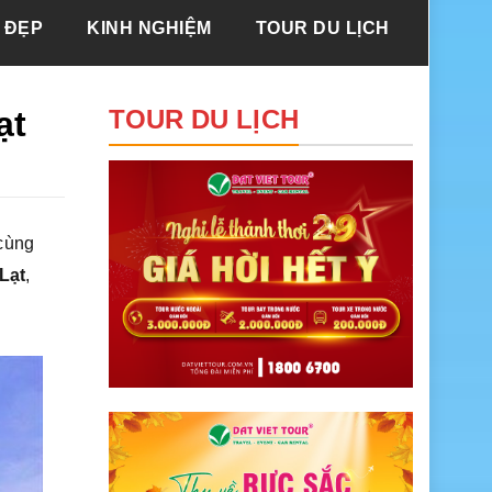
 ĐẸP
KINH NGHIỆM
TOUR DU LỊCH
ạt
TOUR DU LỊCH
 cùng
Lạt
,